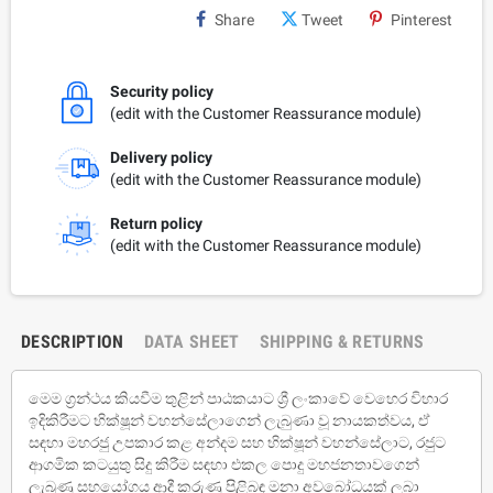
Share
Tweet
Pinterest
Security policy
(edit with the Customer Reassurance module)
Delivery policy
(edit with the Customer Reassurance module)
Return policy
(edit with the Customer Reassurance module)
DESCRIPTION
DATA SHEET
SHIPPING & RETURNS
මෙම ග්‍රන්ථය කියවීම තුළින් පාඨකයාට ශ්‍රී ලංකාවේ වෙහෙර විහාර
ඉදිකිරීමට භික්ෂූන් වහන්සේලාගෙන් ලැබුණා වූ නායකත්වය, ඒ
සඳහා මහරජු උපකාර කළ අන්දම සහ භික්ෂූන් වහන්සේලාට, රජුට
ආගමික කටයුතු සිදු කිරීම සඳහා එකල පොදු මහජනතාවගෙන්
ලැබුණු සහයෝගය ආදී කරුණු පිළිබඳ මනා අවබෝධයක් ලබා