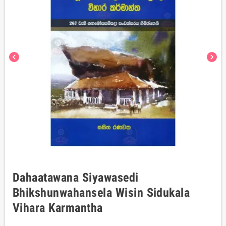
chevron_left
chevron_right
Dahaatawana Siyawasedi
Bhikshunwahansela Wisin Sidukala
Vihara Karmantha