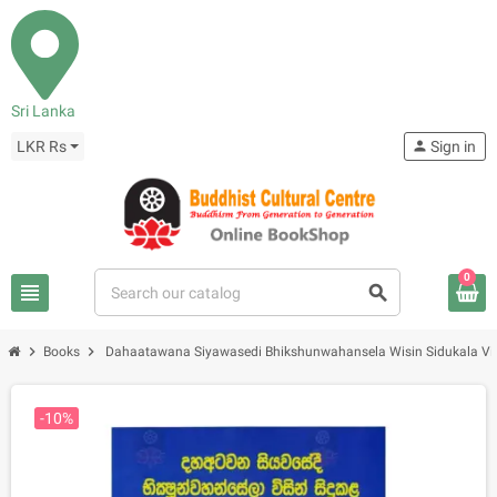
Sri Lanka
LKR Rs
person
Sign in
0
view_headline
search
chevron_right
chevron_right
Books
Dahaatawana Siyawasedi Bhikshunwahansela Wisin Sidukala V
-10%