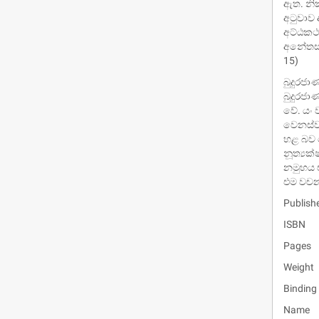
ඇත. නික
අටුවාව
අට්ඨකථද
අනේතස්ථ
15)
බුදුරජා
බුදුරජා
වේ. යං 
‍වෙනස්ව
හළ බව 
නූත්‍යක
නමුහය එ
එම වචන 
Publis
ISBN :
Pages 
Weight
Binding
Name :