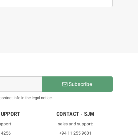
Subscribe
ntact info in the legal notice.
SUPPORT
CONTACT - SJM
upport:
sales and support:
3 4256
+94 11 255 9601