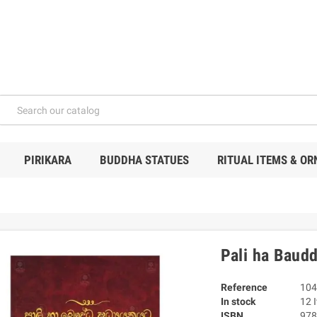
PIRIKARA
BUDDHA STATUES
RITUAL ITEMS & O
Pali ha Baud
Reference
104
In stock
12 
ISBN
978