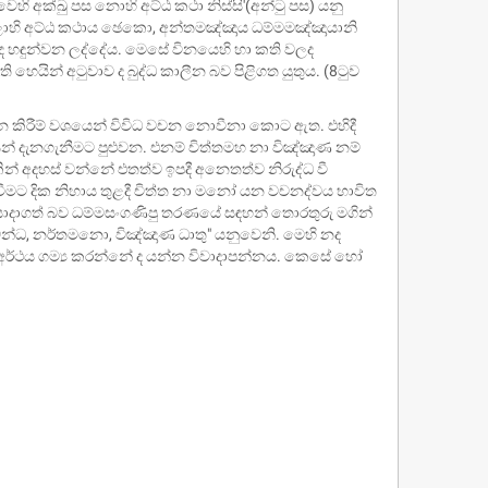
ි අක්ඛු පස නොහි අට්ඨ කථා නිස්සි'(අන්ටු පස) යනු
ොහි අට්ඨ කථාය ඡෙකො, අන්තමඤ්ඤාය ධම්මමඤ්ඤායානි
 ද හඳුන්වන ලද්දේය. මෙසේ විනයෙහි හා කති වලද
ින් අටුවාව ද බුද්ධ කාලීන බව පිළිගත යුතුය. (8ටුව
ිහුන කිරීම් වශයෙන් විවිධ වචන නොවීනා කොට ඇත. එහිදී
න් දැනගැනීමට පුළුවන. එනම් චිත්තමහ නා විඤ්ඤාණ නම්
න් අදහස් වන්නේ එතත්ව ඉපදී අනෙතත්ව නිරුද්ධ වී
වීමට දික නිහාය තුළදී චිත්ත නා මනෝ යන වචනද්වය භාවිත
ොදාගත් බව ධම්මසංගණිපු තරණයේ සඳහන් තොරතුරු මගින්
 බන්ධ, නර්තමනො, විඤ්ඤාණ ධාතු" යනුවෙනි. මෙහි නද
ා අර්ථය ගම්‍ය කරන්නේ ද යන්න විවාදාපන්නය. කෙසේ හෝ