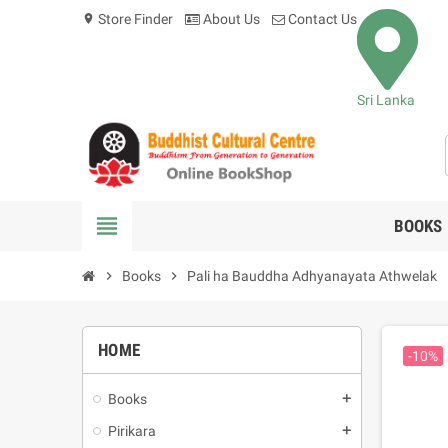
Store Finder
About Us
Contact Us
location_on
Sri Lanka
view_headline
BOOKS
chevron_right
Books
chevron_right
Pali ha Bauddha Adhyanayata Athwelak
HOME
-10%
Books
add
Pirikara
add