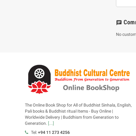
Com
chat
No custom
The Online Book Shop for All of Buddhist Sinhala, English,
Pali books & Buddhist ritual Items - Buy Online |
Worldwide Delivery | Buddhism from Generation to
Generation.
[...]
Tel:
+94 11 273 4256