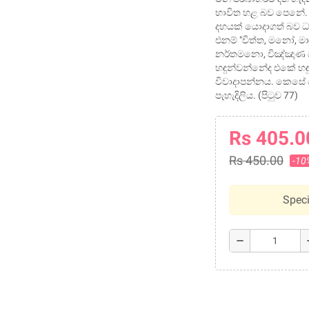
භාවිත හළ බව පෙනේ. 
දහයක් යොදාගත් බව ධම
එනම් "චිත්ත, මනෝ, ම
නර්තමනො, විඤ්ඤාණ ධා
හඳුන්වන්නේද එකේ හඳු
විවාදාපන්නය. කෙසේ
පැහැදිලිය. (පිටුව 77)
Rs 405.0
Rs 450.00
-10
Speci
remove
a