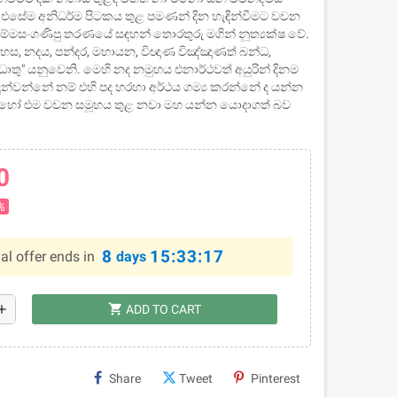
එසේම අනිධර්ම පිටකය තුළ පමණන් දින හැඳින්වීමට වචන
්මසංගණිපු තරණයේ සඳහන් තොරතුරු මගින් නූත්‍යක්ෂ වේ.
ාහස, නදය, පන්දර, මහායන, විඥාණ විඤ්ඤාණත් බන්ධ,
තු" යනුවෙනි. මෙහි නද නමුහය එනාර්ථවත් අයුරින් දිනම
න්වන්නේ නම් එහි පද හරහා අර්ථය ගම්‍ය කරන්නේ ද යන්න
 හෝ එම වචන සමූහය තුළ නවා මහ යන්න යොදාගත් බව
0
%
8
15:33:16
al offer ends in
days
shopping_cart
dd
ADD TO CART
Share
Tweet
Pinterest