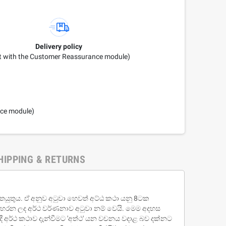
Delivery policy
it with the Customer Reassurance module)
nce module)
'SELF' Investigation
s 160.00
Rs 200.00
-20%
HIPPING & RETURNS
ගතයුතුය. ඒ අනුව අටුවා හෙවත් අට්ඨ කථා යනු 8ටක
 හරන ලද අර්ථ වර්ණනාව අටුවා නම් වෙයි. මෙම අදහස
ී අර්ථ කථාව දැන්වීමට 'අත්ථ' යන වචනය වදාළ බව දක්නට