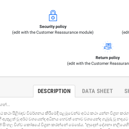
Security policy
(edit with the Customer Reassurance module)
(ed
Return policy
(edit with the Customer Reassura
um Sahitha) Piruvana
1 Shreniya Atha Huruwa
h Wahanse
Rs 621.00
R
Rs 690.00
-10%
00
Rs 2,500.00
-10%
DESCRIPTION
DATA SHEET
S
ෙන්...
්ඨ කථා පිළිබඳව විමර්ශනය කිරීමේදී පළමුවෙන්ම අට්ඨ කථා යන්න විග්‍රහ කර
ි ඇතුළත් වූ අර්ථ වශයෙන්ද අධිනය හෙවත් නොව වශයෙන්ද ගැඹුරු වූ නදයට
් සිංහල විශ්ව කෝෂයේ විග්‍රන කරන්නේ මෙසේය. "නුදෙන් දේශනා නලියෙහිද