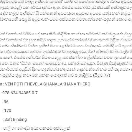
්ෂු විභගයෙහි වදාළ අත්තාන සංතෝ" යන්නට සමන්තනාකාදිනා විනය අටුවාවෙහ
 ඇසුරු කළේ) යන අර්ථය දන්වා ඇත. එසේම මනෝරථ පුරණයෙහි අත්ථතුකල
ේව නළිව ජාගිත්වා' යි යන්නෙන් අට්ඨ කථා අටුවාව ද ධම්ම යන්නෙන් නළිය
ානයෙහි පෙළත් අටුවාවන් ධම්ම අත්ථ යන වචනයන්ගෙන් සඳහන් කොට ඇති හෙය
ණන් වහන්සේ ධර්මය දේශනා කිරීමේදී සිහ හා ඒ හා සම්බන්ධ තවත් ප්‍රභේද ව
ණන් වහන්සේ දින හුන කිරීම සඳහා උපයෝගී කරගත් වචන තුනත් මූලික වශයෙ
ව බො නික්ඛවෙ චිත්තං ඉතින් මනො ඉතින් මනො විඤ්ඤාණං මෙහිදී නම් තුනකි
න ස්වභාවයකට පත්වන අවස්ථාවන්ට අනුකූලවය. මින් පරිබාහිරව දිත හැඳින්
පෙනේ. එසේම අනිධර්ම පිටකය තුළ පමණන් දින හැඳින්වීමට වචන දහයක් ය
්ෂ වේ. එනම් "චිත්ත, මනෝ, මාහස, නදය, පන්දර, මහායන, විඥාණ විඤ්ඤාණත්
නාර්ථවත් අයුරින් දිනම හඳුන්වන්නේද එකේ හඳුන්වන්නේ නම් එහි පද හරහ
සමූහය තුළ නවා මහ යන්න යොදාගත් බව පැහැදිලිය. (පිටුව 77)
her : VEN POTHTHEVELA GHANALAKHANA THERO
 978-624-94385-0-7
: 96
 : 170
 : Soft Binding
 පාලි හා බෞද්ධ අධ්‍යායනයට අත්වැලක්