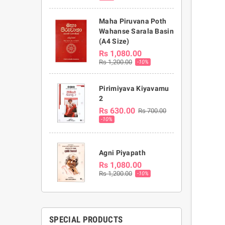
Maha Piruvana Poth
Wahanse Sarala Basin
(A4 Size)
Rs 1,080.00
Rs 1,200.00
-10%
Pirimiyava Kiyavamu
2
Rs 630.00
Rs 700.00
-10%
Agni Piyapath
Rs 1,080.00
Rs 1,200.00
-10%
SPECIAL PRODUCTS