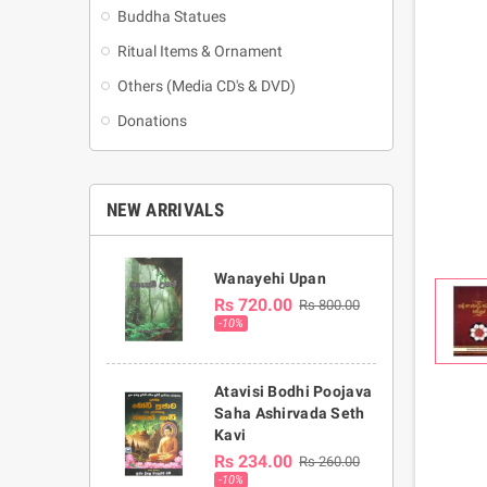
Buddha Statues
Ritual Items & Ornament
Others (Media CD's & DVD)
Donations
NEW ARRIVALS
Wanayehi Upan
Rs 720.00
Rs 800.00
-10%
Atavisi Bodhi Poojava
Saha Ashirvada Seth
Kavi
Rs 234.00
Rs 260.00
-10%