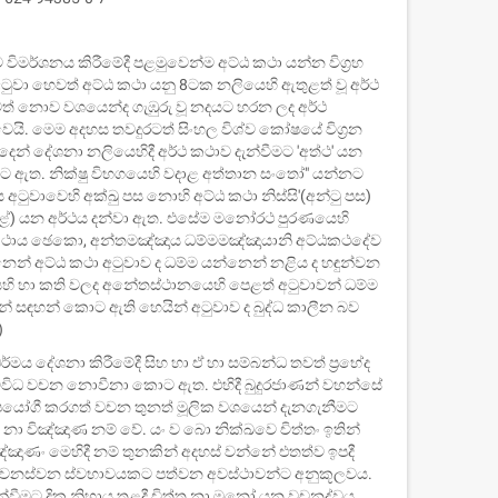
ව විමර්ශනය කිරීමේදී පළමුවෙන්ම අට්ඨ කථා යන්න විග්‍රහ
ටුවා හෙවත් අට්ඨ කථා යනු 8ටක නලියෙහි ඇතුළත් වූ අර්ථ
් නොව වශයෙන්ද ගැඹුරු වූ නදයට හරන ලද අර්ථ
ෙයි. මෙම අදහස තවදුරටත් සිංහල විශ්ව කෝෂයේ විග්‍රන
න් දේශනා නලියෙහිදී අර්ථ කථාව දැන්වීමට 'අත්ථ' යන
 ඇත. නික්ෂු විභගයෙහි වදාළ අත්තාන සංතෝ" යන්නට
ටුවාවෙහි අක්ඛු පස නොහි අට්ඨ කථා නිස්සි'(අන්ටු පස)
ළේ) යන අර්ථය දන්වා ඇත. එසේම මනෝරථ පුරණයෙහි
කථාය ඡෙකො, අන්තමඤ්ඤාය ධම්මමඤ්ඤායානි අට්ඨකථදේව
්නෙන් අට්ඨ කථා අටුවාව ද ධම්ම යන්නෙන් නළිය ද හඳුන්වන
හි හා කති වලද අනේතස්ථානයෙහි පෙළත් අටුවාවන් ධම්ම
 සඳහන් කොට ඇති හෙයින් අටුවාව ද බුද්ධ කාලීන බව
)
්මය දේශනා කිරීමේදී සිහ හා ඒ හා සම්බන්ධ තවත් ප්‍රභේද
 විවිධ වචන නොවීනා කොට ඇත. එහිදී බුදුරජාණන් වහන්සේ
උපයෝගී කරගත් වචන තුනත් මූලික වශයෙන් දැනගැනීමට
 නා විඤ්ඤාණ නම් වේ. යං ව බො නික්ඛවෙ චිත්තං ඉතින්
ාණං මෙහිදී නම් තුනකින් අදහස් වන්නේ එතත්ව ඉපදී
 ‍වෙනස්වන ස්වභාවයකට පත්වන අවස්ථාවන්ට අනුකූලවය.
ැඳින්වීමට දික නිහාය තුළදී චිත්ත නා මනෝ යන වචනද්වය