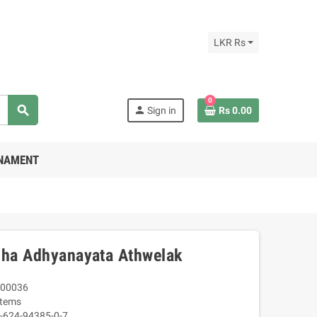
LKR Rs
0
search
person
Sign in
Rs 0.00
RNAMENT
dha Adhyanayata Athwelak
00036
Items
-624-94385-0-7