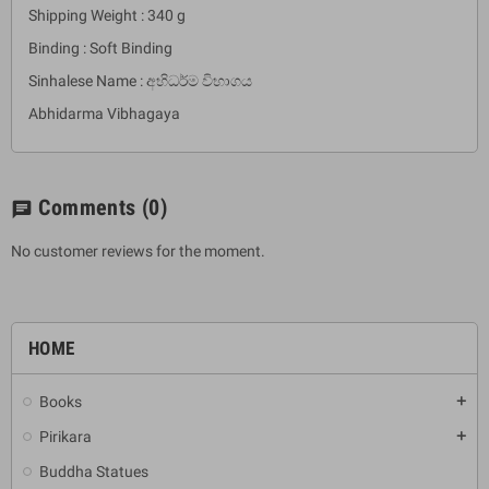
Shipping Weight : 340 g
Binding : Soft Binding
Sinhalese Name : අභිධර්ම විභාගය
Abhidarma Vibhagaya
Comments
(0)
chat
No customer reviews for the moment.
HOME
Books
add
Pirikara
add
Buddha Statues