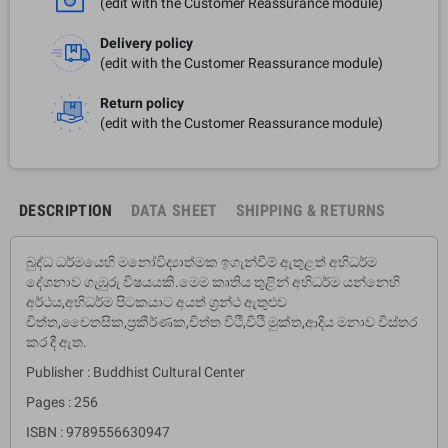
(edit with the Customer Reassurance module)
Delivery policy
(edit with the Customer Reassurance module)
Return policy
(edit with the Customer Reassurance module)
DESCRIPTION
DATA SHEET
SHIPPING & RETURNS
බුද්ධ ධර්මයෙහි මනෝවිද්‍යාත්මක ඉගැන්වීම් ඇතුළත් අභිධර්ම
දේශනාව ගැඹුරු විෂයයකි.මෙම කෘතිය තුළින් අභිධර්ම යන්නෙහි
අර්ථය,අභිධර්ම පිටකයාට අයත් ග්‍රන්ථ ඇතුළුව
චිත්ත,චෛතසික,ප්‍රකීර්ණක,චිත්ත විථි,විථි මුක්ත,ආදිය මනාව විස්තර
කර දී ඇත.
Publisher : Buddhist Cultural Center
Pages : 256
ISBN : 9789556630947