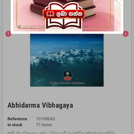
DO NOT SHOW THIS POPUP AGAIN.
chevron_left
chevron_right
Abhidarma Vibhagaya
Reference
10100043
In stock
77 Items
අභිධර්ම විභාගය - බුද්ධ ධර්මයෙහි මනෝවිද්‍යාත්මක ඉගැන්වීම්