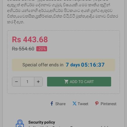
ඇතුළත් අභිධර්ම දේශනාව ගැඹුරු විෂයයකි.මෙම කෘතිය තුළින්
අභිධර්ම යන්නෙහි අර්ථය,අභිධර්ම පිටකයාට අයත් ග්‍රන්ථ ඇතුළුව
චිත්ත,චෛතසික,ප්‍රකීර්ණක,චිත්ත විථි,විථි මුක්ත,ආදිය මනාව විස්තර
කර දී ඇත.
Rs 443.68
Rs 554.60
-20%
7
05:16:37
Special offer ends in
days
shopping_cart
remove
add
ADD TO CART
Share
Tweet
Pinterest
Security policy