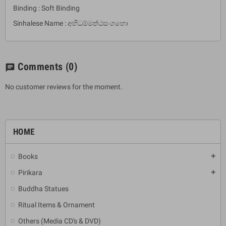
Binding : Soft Binding
Sinhalese Name : අභිධම්මත්ථසංගහො
Comments
(0)
chat
No customer reviews for the moment.
HOME
Books
add
Pirikara
add
Buddha Statues
Ritual Items & Ornament
Others (Media CD's & DVD)