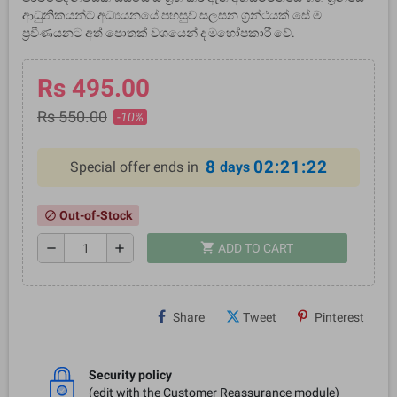
ආධුනිකයන්ට අධ්‍යයනයේ පහසුව සලසන ග්‍රන්ථයක් සේ ම
ප්‍රවීණයනට අත් පොතක් වශයෙන් ද මහෝපකාරී වේ.
Rs 495.00
Rs 550.00
-10%
8
02:21:21
Special offer ends in
days
Out-of-Stock
block
shopping_cart
remove
add
ADD TO CART
Share
Tweet
Pinterest
Security policy
(edit with the Customer Reassurance module)