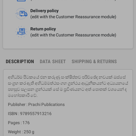
Delivery policy
(edit with the Customer Reassurance module)
Return policy
(edit with the Customer Reassurance module)
DESCRIPTION
DATA SHEET
SHIPPING & RETURNS
අභිධර්ම පිටකයේ එන කරුණු සංක්ෂිප්තව පරිච්ඡේද නවයක් ඔස්සේ
සංග්‍රහ කර ඇති අභිධම්මත්ථසංගහ ග්‍රන්ථය ආධුනිකයන්ට අධ්‍යයනයේ
පහසුව සලසන ග්‍රන්ථයක් සේ ම ප්‍රවීණයනට අත් පොතක් වශයෙන් ද
මහෝපකාරී වේ.
Publisher : Prachi Publications
ISBN : 9789557913216
Pages : 176
Weight : 250 g