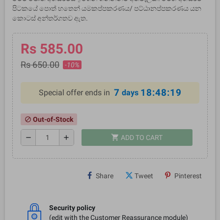
පිටකයේ පොත් හතෙන් යමකප්පකරණය/ පට්ඨානප්පකරණය යන
කොටස් අන්තර්ගතව ඇත.
Rs 585.00
Rs 650.00
-10%
7
18:48:19
Special offer ends in
days
Out-of-Stock
block
shopping_cart
remove
add
ADD TO CART
Share
Tweet
Pinterest
Security policy
(edit with the Customer Reassurance module)