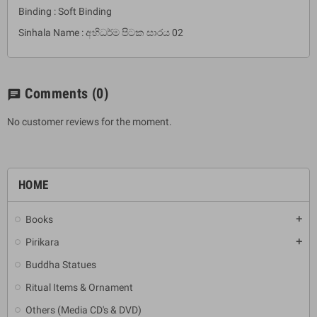
Binding : Soft Binding
Sinhala Name : අභිධර්ම පිටක සාරය 02
Comments
(0)
chat
No customer reviews for the moment.
HOME
Books
add
Pirikara
add
Buddha Statues
Ritual Items & Ornament
Others (Media CD's & DVD)