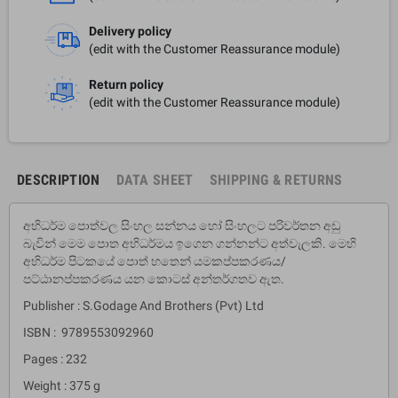
Delivery policy
(edit with the Customer Reassurance module)
Return policy
(edit with the Customer Reassurance module)
DESCRIPTION
DATA SHEET
SHIPPING & RETURNS
අභිධර්ම පොත්වල සිංහල සන්නය හෝ සිංහලට පරිවර්තන අඩු
බැවින් මෙම පොත අභිධර්මය ඉගෙන ගන්නන්ට අත්වැලකි. මෙහි
අභිධර්ම පිටකයේ පොත් හතෙන් යමකප්පකරණය/
පට්ඨානප්පකරණය යන කොටස් අන්තර්ගතව ඇත.
Publisher : S.Godage And Brothers (Pvt) Ltd
ISBN : 9789553092960
Pages : 232
Weight : 375 g