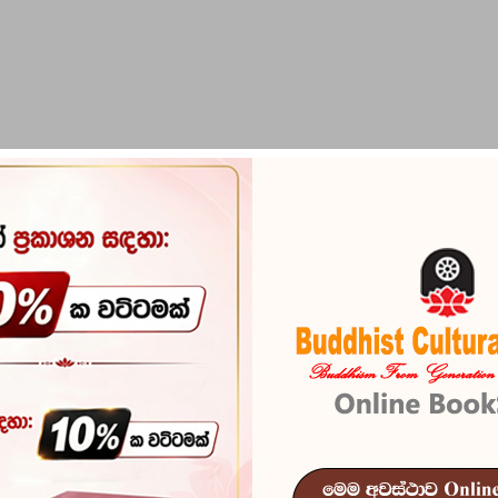
PIRIKARA
BUDDHA STATUES
RITUAL ITEMS & O
hinthave Sanvardhanaya
Abhidharmika
Chinthave Sa
Reference
101