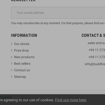
You may unsubscribe at any moment. For that purpose, please find our co
INFORMATION
CONTACT & 
sales and s
Our stores
+94 11 27
Price drop
New products
+94 11 27
Best sellers
info@buddhi
Contact us
Sitemap
y
VisionLK
re agreeing to our use of cookies.
Find out more here
.