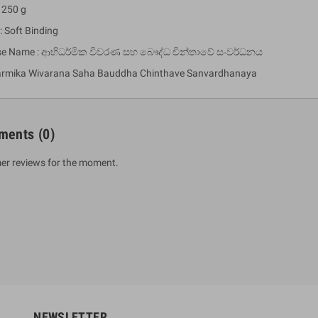
 250 g
: Soft Binding
se Name : ආභිධර්මික විවරණ සහ බෞද්ධ චින්තාවේ සංවර්ධනය
rmika Wivarana Saha Bauddha Chinthave Sanvardhanaya
ments
(0)
er reviews for the moment.
um Sahitha) Piruvana
1 Shreniya Atha Huruwa
h Wahanse
Rs 621.00
R
Rs 690.00
-10%
00
Rs 2,500.00
-10%
NEWSLETTER