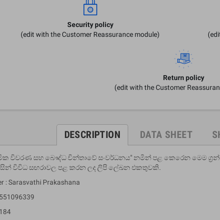
Security policy
(edit with the Customer Reassurance module)
(ed
Return policy
(edit with the Customer Reassura
DESCRIPTION
DATA SHEET
S
්මික විවරණ සහ බෞද්ධ චින්තාවේ සංවර්ධනය" නමින් පළ කෙරෙන මෙම ග්‍ර
සින් විවිධ සඟරාවල පළ කරන ලද ලිපි ලේඛන එකතුවකි.
er : Sarasvathi Prakashana
9551096339
 184