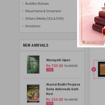
Buddha Statues
Ritual Items & Ornament
Others (Media CD's & DVD)
Donations
DO NOT SHO
NEW ARRIVALS
Wanayehi Upan
Rs 720.00
Rs 800.00
chevron_left
-10%
Atavisi Bodhi Poojava
Saha Ashirvada Seth
Kavi
Rs 234.00
Rs 260.00
-10%