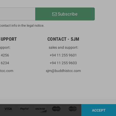
Subscribe
ntact info in the legal notice.
SUPPORT
CONTACT - SJM
upport:
sales and support:
3 4256
+94 11 255 9601
2 6234
+94 11 255 9603
stcc.com
sjm@buddhistcc.com
ACCEPT