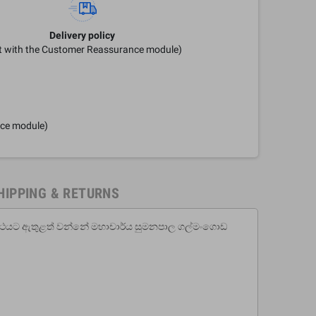
Delivery policy
it with the Customer Reassurance module)
nce module)
HIPPING & RETURNS
න්ථය‌ට ඇතුළත් වන්නේ මහාචාර්ය සුමනපාල ගල්මංගොඩ