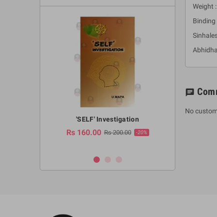
Weight :
Binding 
Sinhale
Abhidha
Com
chat
No custom
a Huruwa
'SELF' Investigation
(Sinhala Ther
Pot
Rs 160.00
0.00
Rs 200.00
-10%
-20%
Rs 2,250.