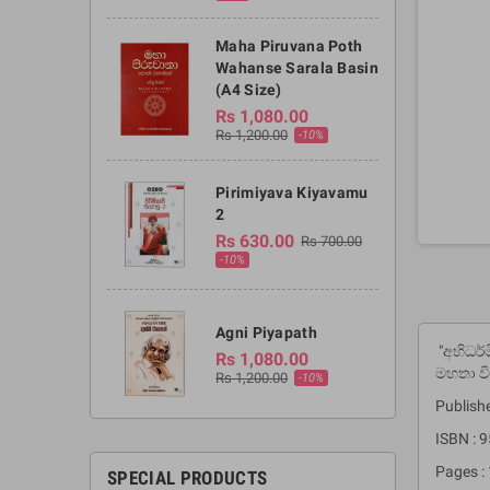
Maha Piruvana Poth
Wahanse Sarala Basin
(A4 Size)
Rs 1,080.00
Rs 1,200.00
-10%
Pirimiyava Kiyavamu
2
Rs 630.00
Rs 700.00
-10%
Agni Piyapath
"අභිධර
Rs 1,080.00
මහතා වි
Rs 1,200.00
-10%
Publish
ISBN : 
Pages :
SPECIAL PRODUCTS