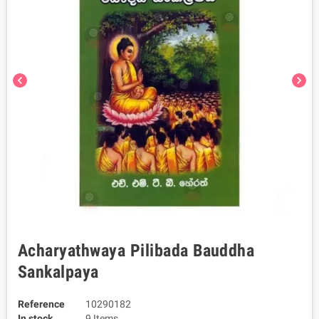
chevron_left
chevron_right
Acharyathwaya Pilibada Bauddha
Sankalpaya
Reference
10290182
In stock
9 Items