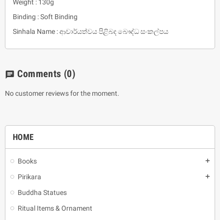
Weight : 130g
Binding : Soft Binding
Sinhala Name : ආචාර්යත්වය පිළිබද බෞද්ධ සංකල්පය
Comments
(0)
chat
No customer reviews for the moment.
HOME
Books
add
Pirikara
add
Buddha Statues
Ritual Items & Ornament