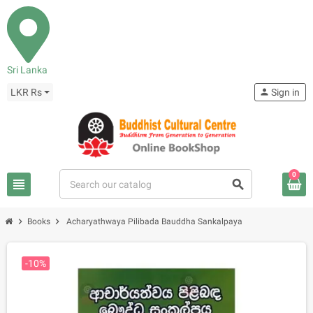
Sri Lanka
LKR Rs
person
Sign in
0
view_headline
search
chevron_right
chevron_right
Books
Acharyathwaya Pilibada Bauddha Sankalpaya
-10%