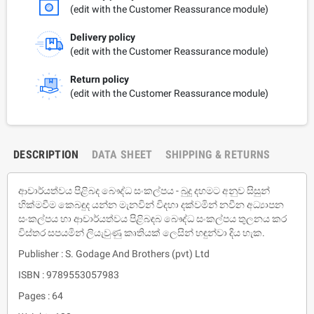
(edit with the Customer Reassurance module)
Delivery policy
(edit with the Customer Reassurance module)
Return policy
(edit with the Customer Reassurance module)
DESCRIPTION
DATA SHEET
SHIPPING & RETURNS
ආචාර්යත්වය පිළිබද බෞද්ධ සංකල්පය - බුදු දහමට අනුව සිසුන්
හික්මවීම කෙබඳුද යන්න මැනවින් විදහා දක්වමින් නවීන අධ්‍යාපන
සංකල්පය හා ආචාර්යත්වය පිළිබඳබ බෞද්ධ සංකල්පය තුලනය කර
විස්තර සපයමින් ලියැවුණු කෘතියක් ලෙසින් හඳුන්වා දිය හැක.
Publisher : S. Godage And Brothers (pvt) Ltd
ISBN : 9789553057983
Pages : 64