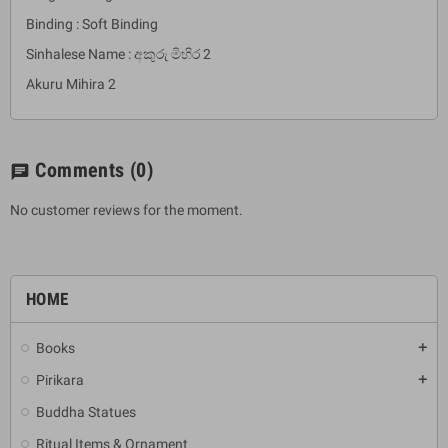
Binding : Soft Binding
Sinhalese Name : අකුරු මිහිර 2
Akuru Mihira 2
Comments
(0)
chat
No customer reviews for the moment.
HOME
Books
add
Pirikara
add
Buddha Statues
Ritual Items & Ornament