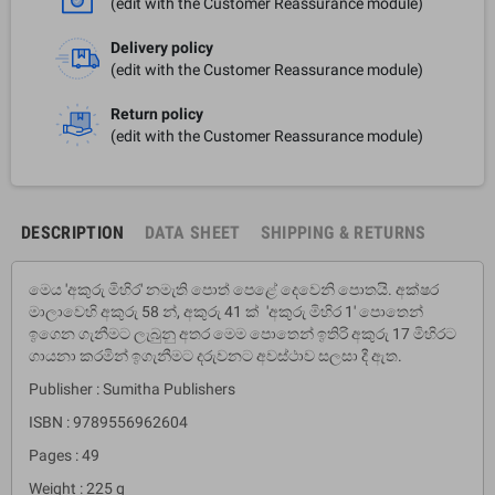
(edit with the Customer Reassurance module)
Delivery policy
(edit with the Customer Reassurance module)
Return policy
(edit with the Customer Reassurance module)
DESCRIPTION
DATA SHEET
SHIPPING & RETURNS
මෙය 'අකුරු මිහිර' නමැති පොත් පෙළේ දෙවෙනි පොතයි. අක්ෂර
මාලාවෙහි අකුරු 58 න්, අකුරු 41 ක් 'අකුරු මිහිර 1' පොතෙන්
ඉගෙන ගැනීම‌ට ලැබුනු අතර මෙම පොතෙන් ඉතිරි අකුරු 17 මිහිරට
ගායනා කරමින් ඉගැනීමට දරුවනට අවස්ථාව සලසා දී ඇත.
Publisher : Sumitha Publishers
ISBN : 9789556962604
Pages : 49
Weight : 225 g