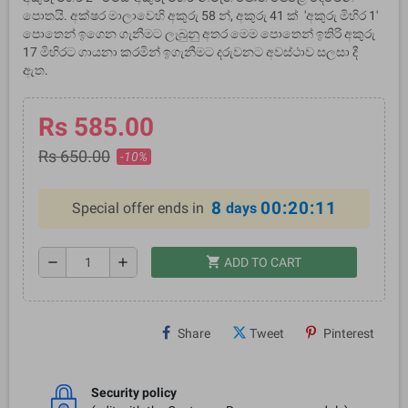
පොතයි. අක්ෂර මාලාවෙහි අකුරු 58 න්, අකුරු 41 ක් 'අකුරු මිහිර 1'
පොතෙන් ඉගෙන ගැනීම‌ට ලැබුනු අතර මෙම පොතෙන් ඉතිරි අකුරු
17 මිහිරට ගායනා කරමින් ඉගැනීමට දරුවනට අවස්ථාව සලසා දී
ඇත.
Rs 585.00
Rs 650.00
-10%
8
00:20:10
Special offer ends in
days
shopping_cart
remove
add
ADD TO CART
Share
Tweet
Pinterest
Security policy