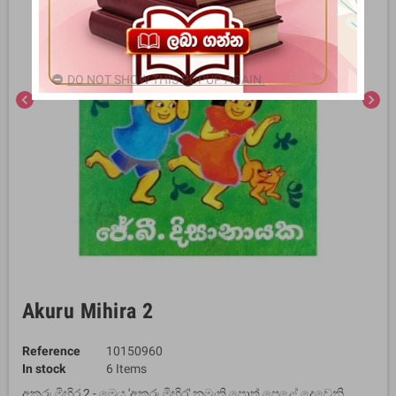
DO NOT SHOW THIS POPUP AGAIN.
chevron_left
chevron_right
Akuru Mihira 2
Reference
10150960
In stock
6 Items
අකුරු මිහිර 2 - මෙය 'අකුරු මිහිර' නමැති පොත් පෙළේ දෙවෙනි