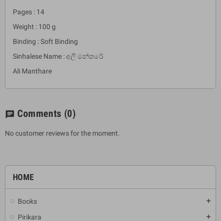
Pages : 14
Weight : 100 g
Binding : Soft Binding
Sinhalese Name : අලි මන්තරේ
Ali Manthare
Comments
(0)
chat
No customer reviews for the moment.
HOME
Books
add
Pirikara
add