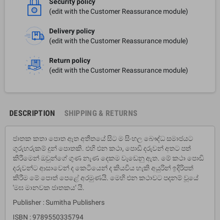
Security policy
(edit with the Customer Reassurance module)
Delivery policy
(edit with the Customer Reassurance module)
Return policy
(edit with the Customer Reassurance module)
DESCRIPTION
SHIPPING & RETURNS
ජාතක කතා පොත ඈත අතීතයේ සිට ම සිංහල බෞද්ධ සමාජයට
ගුරුහරුකම් දුන් පොතකි. එහි එන කථා, පොඩි දරුවන් අතට පත්
කිරීමෙන් ඔවුන්ගේ ගුණ නැණ දෙකම වැ‌ඩෙනු ඇත. මේ කථා පොඩි
දරුවන්ට ආසාවෙන් ද කෙටියෙන් ද කියවිය හැකි අයුරින් ඉදිරිපත්
කිරීම මේ පොත් පෙළේ අරමුණයි. මෙහි එන කථාවට පදනම් වූයේ
'මඝ මානවක ජාතකය' යි.
Publisher : Sumitha Publishers
ISBN : 9789550335794