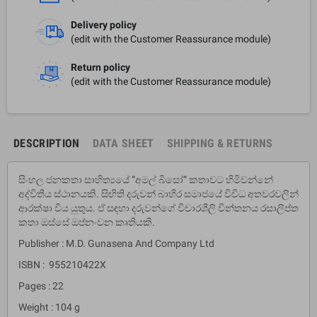
Delivery policy
(edit with the Customer Reassurance module)
Return policy
(edit with the Customer Reassurance module)
DESCRIPTION
DATA SHEET
SHIPPING & RETURNS
සිංහල ජනකතා සාහිත්‍යයේ ”අමල් බිසෝ” කතාවට හිමිවන්නේ
අද්විතීය ස්ථානයකි. සිඟිති දරුවන් බාහිර සමාජයේ විවිධ අතවරවලින්
ආරක්ෂා විය යුතුය. ඒ සඳහා දරුවන්ගේ විචාරශීලි චින්තනය රසාලිප්ත
කතා ඔස්සේ ඔප්නංවන කෘතියකි.
Publisher : M.D. Gunasena And Company Ltd
ISBN : 955210422X
Pages : 22
Weight : 104 g