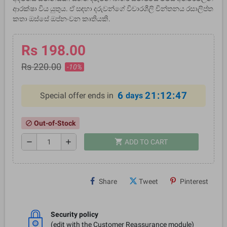
ආරක්ෂා විය යුතුය. ඒ සඳහා දරුවන්ගේ විචාරශීලි චින්තනය රසාලිප්ත
කතා ඔස්සේ ඔප්නංවන කෘතියකි.
Rs 198.00
Rs 220.00
-10%
6
21:12:47
Special offer ends in
days
Out-of-Stock
block
shopping_cart
remove
add
ADD TO CART
Share
Tweet
Pinterest
Security policy
(edit with the Customer Reassurance module)