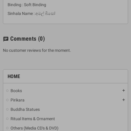
Binding : Soft Binding
Sinhala Name : අමල් බිසෝ
Comments
(0)
chat
No customer reviews for the moment.
HOME
Books
add
Pirikara
add
Buddha Statues
Ritual Items & Ornament
Others (Media CD's & DVD)