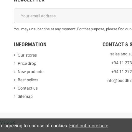
You may unsubscribe at any moment. For that purpose, please find our co
INFORMATION
CONTACT & 
sales and s
Our stores
+94 11 27
Price drop
New products
+94 11 27
Best sellers
info@buddhi
Contact us
Sitemap
y
VisionLK
re agreeing to our use of cookies.
Find out more here
.