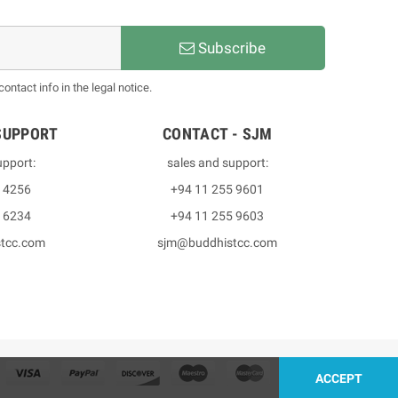
Subscribe
ntact info in the legal notice.
SUPPORT
CONTACT - SJM
upport:
sales and support:
3 4256
+94 11 255 9601
2 6234
+94 11 255 9603
stcc.com
sjm@buddhistcc.com
ACCEPT