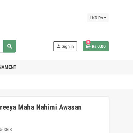
LKR Rs
0
search
person
Sign in
Rs 0.00
RNAMENT
hreeya Maha Nahimi Awasan
50068