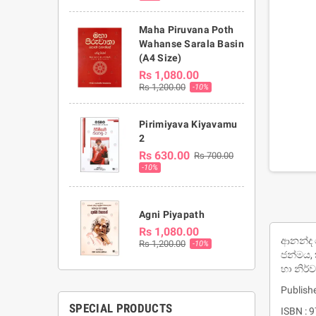
Maha Piruvana Poth
Wahanse Sarala Basin
(A4 Size)
Rs 1,080.00
Rs 1,200.00
-10%
Pirimiyava Kiyavamu
2
Rs 630.00
Rs 700.00
-10%
Agni Piyapath
Rs 1,080.00
ආනන්ද ම
Rs 1,200.00
-10%
ජන්මය, 
හා නිර්
Publish
SPECIAL PRODUCTS
ISBN :