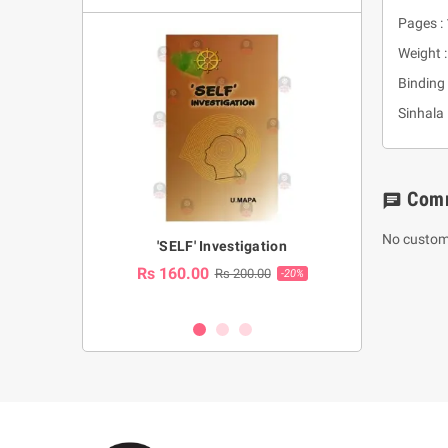
Pages :
Weight :
Binding 
Sinhala
Com
chat
No custom
a Huruwa
'SELF' Investigation
(Sinhala Ther
Pot
Rs 160.00
0.00
Rs 200.00
-10%
-20%
Rs 2,250.