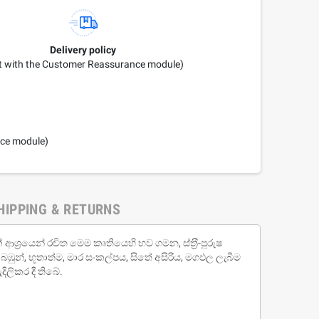
Delivery policy
it with the Customer Reassurance module)
nce module)
HIPPING & RETURNS
ශ‍්‍රයෙන් රචිත මෙම කෘතියෙහි භව ගමන, ස්ත‍්‍රී-පුරුෂ
 බඹුන්, භූතාත්ම, මාර සංකල්පය, සිතේ අසිරිය, මගඵල ලැබීම
ිලිකර දී තිබේ.