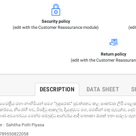
Security policy
(edit with the Customer Reassurance module)
(ed
Return policy
(edit with the Customer Reassura
DESCRIPTION
DATA SHEET
S
ෛත‍්‍රිය මහා නාහිමියන් සමග ‘‘බුදුසරණ’’ පුවත්පතට කළ සාකච්ඡා ලිපි පෙළක් ආ
කර්මය, නිරෝගී බව, මිසදිටු ආකල්ප, දියුණුවට මග, මරණින් මතු පැවැත්ම, දෙව්
වාණ අවබෝධය මෙන්ම සම්බුද්ධ ආශ්චර්ය ආදී මාතෘකා රැසක් ඉතා සරලව පැහැද
er : Sahitha Poth Piyasa
 9789550822058