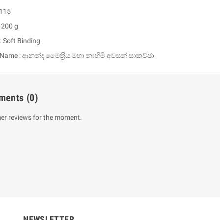
 115
 200 g
: Soft Binding
 Name : ආනන්ද මෛත‍්‍රිය මහා නාහිමි අවසන් සාකච්ඡා
ments
(0)
er reviews for the moment.
um Sahitha) Piruvana
1 Shreniya Atha Huruwa
h Wahanse
Rs 621.00
R
Rs 690.00
-10%
00
Rs 2,500.00
-10%
NEWSLETTER