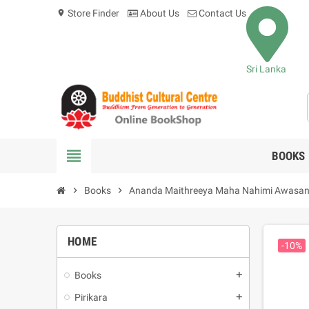
Store Finder
About Us
Contact Us
location_on
Sri Lanka
view_headline
BOOKS
chevron_right
Books
chevron_right
Ananda Maithreeya Maha Nahimi Awasa
HOME
-10%
Books
add
Pirikara
add