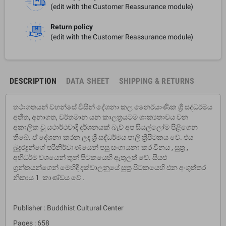
(edit with the Customer Reassurance module)
Return policy
(edit with the Customer Reassurance module)
DESCRIPTION
DATA SHEET
SHIPPING & RETURNS
තථාගතයන් වහන්සේ විසින් දේශනා කල නෛර්යාණික ශ්‍රී සද්ධර්මය
අතීත, අනාගත, වර්තමාන යන කාලත්‍රයටම ශාක්‍යතාවය වන
අකාලික වූ යථාර්ථවාදී දර්ශනයක් බැව් අප සියල්ලෝම පිළිගෙන
තිබේ. ඒ දේශනා කරන ලද ශ්‍රී සද්ධර්මය පාලි ත්‍රිපිටකය වේ. එය
බුදුරදුන්ගේ පරිනිර්වාණයෙන් පසු සංගායනා කර විනය , සුත්‍ර ,
අභිධර්ම වශයෙන් තුන් පිටකයෙහි ඇතුලත් වේ. සියළු
ග්‍රන්තයන්ගෙන් මෙහිදී දක්වාලනුයේ සුත්‍ර පිටකයෙහි එන අංගුත්තර
නිකාය 1 කාණ්ඩය වේ .
Publisher : Buddhist Cultural Center
Pages : 658