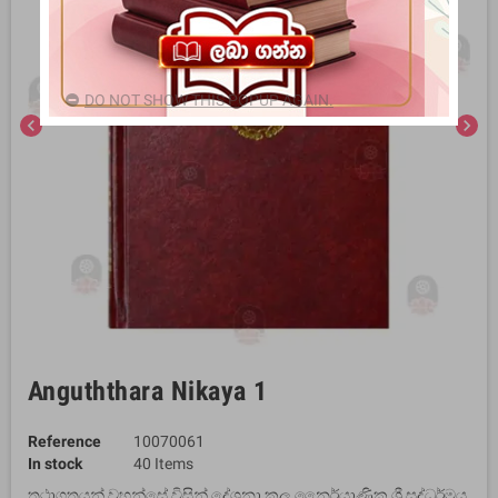
DO NOT SHOW THIS POPUP AGAIN.
chevron_left
chevron_right
Anguththara Nikaya 1
Reference
10070061
In stock
40 Items
තථාගතයන් වහන්සේ විසින් දේශනා කල නෛර්යාණික ශ්‍රී සද්ධර්මය