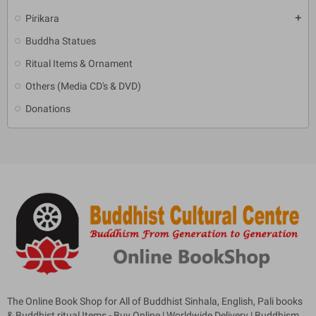
Pirikara
add
Buddha Statues
Ritual Items & Ornament
Others (Media CD's & DVD)
Donations
The Online Book Shop for All of Buddhist Sinhala, English, Pali books
& Buddhist ritual Items - Buy Online | Worldwide Delivery | Buddhism