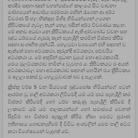
කරදීම සඳහා බුදුන් වහන්සේගේ කාලයේ සිට වාචනා
මාර්ගයෙන් ආචාර්ය පරම්පරා මඟින් රැගෙන ආ අර්ථ
විවරණ සිංහල භික්ෂූහු මිහිඳු හිමියන්ගෙන් උගෙන
ත්‍රිපිටකයේ ගැටලු තැන් හෙළ බසින් අර්ථ විවරණය කළහ.
මේ අනුව අටුවා යනු ත්‍රිපිටකයේ ඇති දුරවබෝධ වචන සහ
බුද්ධ ධර්මයේ ගැඹුරු තැන් පැහැදිලි කරමින් විස්තර කිරීම
සඳහා සංගෘහිත ග්‍රන්ථයි. හෙළටුවා වශයෙන් එහි සඳහන් ව
ඇත්තේ මහා අට්ඨකථා, කුරුන්දි අට්ඨකථා, පච්චරිය
අට්ඨකථා ය. මේ අතුරින් ප්‍රධාන වූයේ මහා අට්ඨකථායි.
මෙය මූලට්ඨකථාව නමින් ද වැවහර ය. ත්‍රිපිටකයට ම අයත්
අට්ඨකථාවල මහා අට්ඨකථාව සඳහන් හෙයින් එය ත්‍රිපිටකය
ම අලළා සකස් වූ හෙළටුවාවක් බව ද සැලකේ.
ක්‍රිස්තු වර්ෂ 5 වන සියවසේ බුද්ධඝෝෂ හිමියන්ගේ පටන්
ආරම්භ වූ පාලි අට්ඨකථා ලිවීමේදී යම් යම් පාඨ පැහැදිලි කර
විස්තර කිරීමේදී හෝ ධර්ම කරුණු පැහැදිලි කිරීමේ දී
ලංකාවේ යම් යම් පාලකයන්ගේ හෝ සමාජයේ වෙනත්
සිදුවීම් හා විස්තර ඇතුළත් කිරීම නිසා මෙරට පුරාණ
ඉතිහාසය ගොඩනැඟීමේ දී විවිධ අංශවලින් මෙම පාලි අට්ඨ
කථා විශේෂයෙන් වැදගත් වේ.