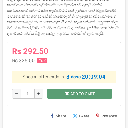
කතුවරයා ජනතාව සුචරිතයට යොමුකර දහම් දැනුම මිනිස්
සන්තානයේ පත්ලට කිඳා බැස්සවීමට ගත් උත්සාහයක් බඳු සුවිශේෂී
වෙහෙසක් 'කතන්දර මඟින් කම්කරු නීති' නැමැති කෘතියෙන් මෙම
කෘතහස්ත ලේඛකයා ගෙන ඇතැයි අපට හැඟෙන්නේ, ඔහු කතන්දර
මඟින් කම්කරුවාට මෙන්ම හාම්පුතාට ද, කම්කරු නීතිය හදාරන්නට
ද කම්කරු නීතිය පිළිබඳ පෘථුල දැනුමක් මෙමඟින් ලබා දෙයි.
Rs 292.50
Rs 325.00
-10%
8
20:09:03
Special offer ends in
days
shopping_cart
remove
add
ADD TO CART
Share
Tweet
Pinterest