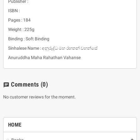
Publisher :
ISBN :
Pages : 184
Weight : 225g
Binding : Soft Binding
Sinhalese Name : අනුරුද්ධ මහ රහතන් වහන්සේ
Anuruddha Maha Rahathan Vahanse
Comments
(0)
chat
No customer reviews for the moment.
HOME
Books
add