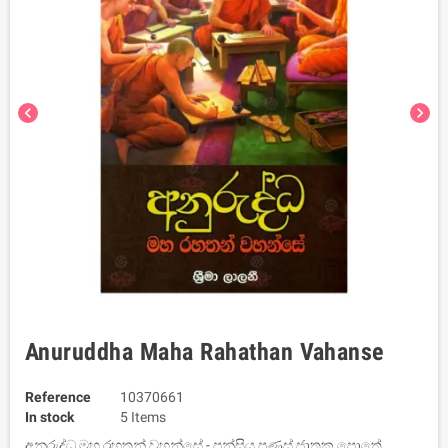
chevron_left
chevron_right
Anuruddha Maha Rahathan Vahanse
Reference
10370661
In stock
5 Items
අනුරුද්ධ මහ රහතන් වහන්සේ - පන්සිය පණස් ජාතක පොතේ