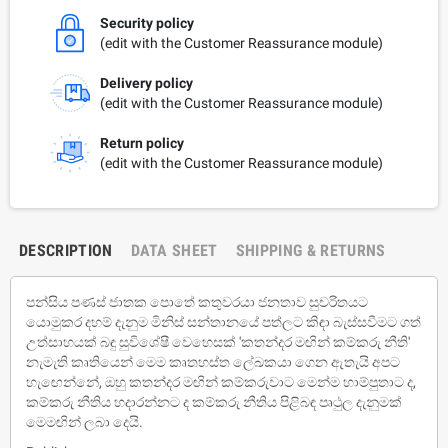
Security policy
(edit with the Customer Reassurance module)
Delivery policy
(edit with the Customer Reassurance module)
Return policy
(edit with the Customer Reassurance module)
DESCRIPTION
DATA SHEET
SHIPPING & RETURNS
පන්සිය පණස් ජාතක පොතේ කතුවරයා ජනතාව සුචරිතයට
යොමුකර දහම් දැනුම මිනිස් සන්තානයේ පත්ලට කිඳා බැස්සවීමට ගත්
උත්සාහයක් බඳු සුවිශේෂී වෙහෙසක් 'කතන්දර මඟින් කම්කරු නීති'
නැමැති කෘතියෙන් මෙම කෘතහස්ත ලේඛකයා ගෙන ඇතැයි අපට
හැඟෙන්නේ, ඔහු කතන්දර මඟින් කම්කරුවාට මෙන්ම හාම්පුතාට ද,
කම්කරු නීතිය හදාරන්නට ද කම්කරු නීතිය පිළිබඳ පෘථුල දැනුමක්
මෙමඟින් ලබා දෙයි.