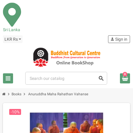
Sri Lanka
LKR Rs
person
Sign in
0
view_headline
search
chevron_right
chevron_right
Books
Anuruddha Maha Rahathan Vahanse
-10%