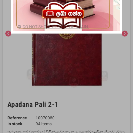
DO NOT SHOW THIS POPUP AGAIN.
chevron_left
chevron_right
Apadana Pali 2-1
Reference
10070080
In stock
94 Items
තථාගතයන් වහන්සේ විසින් දේශනා කල නෛර්යාණික ශ්‍රී සද්ධර්මය