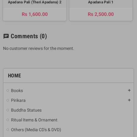
Apadana Pali (Theri Apadana) 2
Apadana Pali 1
Rs 1,600.00
Rs 2,500.00
Comments
(0)
chat
No customer reviews for the moment.
HOME
Books
add
Pirikara
add
Buddha Statues
Ritual Items & Ornament
Others (Media CD's & DVD)