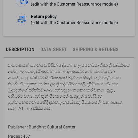
(edit with the Customer Reassurance module)
Return policy
(edit with the Customer Reassurance module)
DESCRIPTION
DATA SHEET
SHIPPING & RETURNS
තථාගතයන් වහන්සේ විසින් දේශනා කල නෛර්යාණික ශ්‍රී සද්ධර්මය
අතීත, අනාගත, වර්තමාන යන කාලත්‍රයටම ශාක්‍යතාවය වන
අකාලික වූ යථාර්ථවාදී දර්ශනයක් බැව් අප සියල්ලෝම පිළිගෙන
තිබේ. ඒ දේශනා කරන ලද ශ්‍රී සද්ධර්මය පාලි ත්‍රිපිටකය වේ. එය
බුදුරදුන්ගේ පරිනිර්වාණයෙන් පසු සංගායනා කර විනය , සුත්‍ර ,
අභිධර්ම වශයෙන් තුන් පිටකයෙහි ඇතුලත් වේ. සියළු
ග්‍රන්තයන්ගෙන් මෙහිදී දක්වාලනුයේ සුත්‍ර පිටකයෙහි එන අපදාන
පාළි 2-1 කාණ්ඩය වේ .
Publisher : Buddhist Cultural Center
Pages : 457