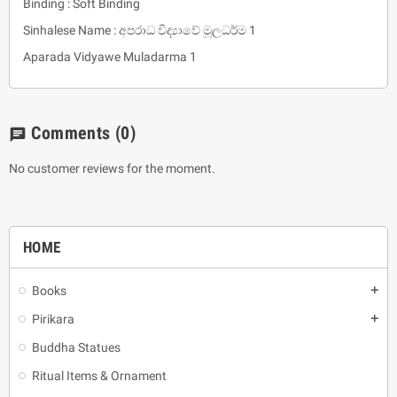
Binding : Soft Binding
Sinhalese Name : අපරාධ විද්‍යාවේ මූලධර්ම 1
Aparada Vidyawe Muladarma 1
Comments
(0)
chat
No customer reviews for the moment.
HOME
Books
add
Pirikara
add
Buddha Statues
Ritual Items & Ornament