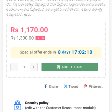
ඒවා සිදු වන අන්දම පිළිබඳවත් ඒවා සිදුවීමට පදනම් වන හේතු මෙන්ම
අපරාධ පාලනය පිළිබඳවත් මෙම ග්‍රන්ථය මගින් මනා කොට කරුණු
පෙළ ගස්වා ඇත.
Rs 1,170.00
Rs 1,300.00
-10%
8
17:02:10
Special offer ends in
days
shopping_cart
remove
add
ADD TO CART
Share
Tweet
Pinterest
Security policy
(edit with the Customer Reassurance module)