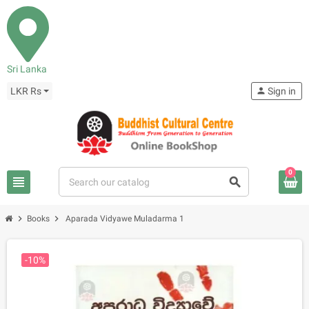
Sri Lanka
LKR Rs
person
Sign in
0
view_headline
search
chevron_right
chevron_right
Books
Aparada Vidyawe Muladarma 1
-10%