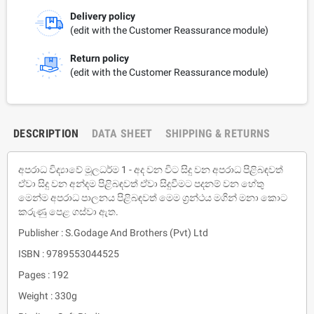
Delivery policy
(edit with the Customer Reassurance module)
Return policy
(edit with the Customer Reassurance module)
DESCRIPTION
DATA SHEET
SHIPPING & RETURNS
අපරාධ විද්‍යාවේ මූලධර්ම 1 - අද වන විට සිදු වන අපරාධ පිළිබඳවත්
ඒවා සිදු වන අන්දම පිළිබඳවත් ඒවා සිදුවීමට පදනම් වන හේතු
මෙන්ම අපරාධ පාලනය පිළිබඳවත් මෙම ග්‍රන්ථය මගින් මනා කොට
කරුණු පෙළ ගස්වා ඇත.
Publisher : S.Godage And Brothers (Pvt) Ltd
ISBN : 9789553044525
Pages : 192
Weight : 330g