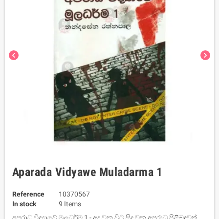
chevron_left
chevron_right
Aparada Vidyawe Muladarma 1
Reference
10370567
In stock
9 Items
අපරාධ විද්‍යාවේ මූලධර්ම 1 - අද වන විට සිදු වන අපරාධ පිළිබඳවත්