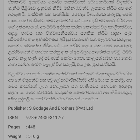
ජනතාවට අත්‍යවශ්‍ය සෞඛ්‍ය තත්ත්වයන් බොහොමයක් වළක්වා
ගැනීම පිළිබඳව දැනුවත් කිරීම මඟින් ඔවුන්ට උපකාර කිරීම අප ගේ
අරමුණයි. සංකීර්ණ සහ සංක්ෂිප්ත වෛද්‍ය විද්‍යාත්මක කරුණු, ඔබේ
භාෂාවෙන් ම කියවා ඔබට අවබෝධ කර ගත හැකි බව සපථ කිරීම අප
ගේ උත්සාහය යි. අප ඔබට ඉදිරිපත් කරන තොරතුරුවල කාලීනත්වය,
අදාළ භාවය සහ විශ්වාසනීයත්වය සහතික කිරීම සඳහා සෑම
පරිච්ඡේදයකම අන්තර්ගතය අපි ප්‍රවේගමෙන් සමාලෝචනය කළෙමු.
සෞඛ්‍ය සම්පන්න ජීවිතයක් ගත කිරීම සඳහා ඔබ මෙම තොරතුරු
උපරිමයෙන් ම භාවිතා කරනු ඇතැයි අපි බලාපොරොත්තු වෙමු. ඔබට
දැනට කළ හැකි දේ පමණක් තෝරා ගෙන, කාලයත් සමඟ එය ගොඩ
නගා ගන්න. රෝග වැළැක්වීම සරලයි, එය ඉතා ප්‍රායෝගිකයි.
වළක්වා ගත හැකි සෞඛ්‍ය තත්ත්වයන් හේතුවෙන් අකාලයේ මිය ගිය
අප ගේ මිතුරන්ට සහ පවුලේ සාමාජිකයින්ට අපි මෙය කැප කරමු. අප
මෙය කරන්නේ ලාභ නොලබන සහ වාණිජමය නොවන අරමුණු
සඳහා ය. මෙම ස්වේච්ඡා කටයුත්ත සම්බන්-ධයෙන් අප කිසිවෙකුට,
කිසිදු පුද්ගලික හෝ වෘත්තීයමය වාසියක් නොමැත.
Publisher : S.Godage And Brothers (Pvt) Ltd
ISBN : 978-624-00-3112-7
Pages : 448
Weight : 510 g