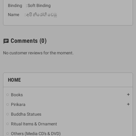
Binding : Soft Binding
Name : අපි නිරෝගි වෙමු
Comments
(0)
chat
No customer reviews for the moment.
HOME
Books
add
Pirikara
add
Buddha Statues
Ritual Items & Ornament
Others (Media CD's & DVD)