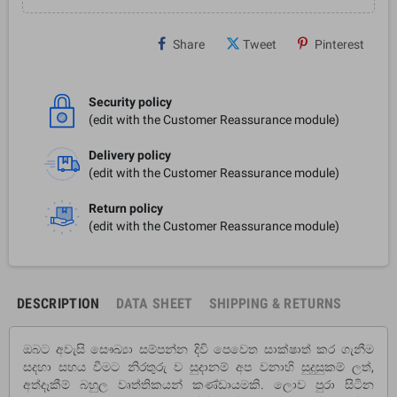
Share
Tweet
Pinterest
Security policy
(edit with the Customer Reassurance module)
Delivery policy
(edit with the Customer Reassurance module)
Return policy
(edit with the Customer Reassurance module)
DESCRIPTION
DATA SHEET
SHIPPING & RETURNS
ඔබට අවැසි සෞඛ්‍යා සම්පන්න දිවි පෙවෙත සාක්ෂාත් කර ගැනීම
සදහා සහය වීමට නිරතුරු ව සුදානම් අප වනාහි සුදුසුකම් ලත්,
අත්දෑකීම් බහුල වෘත්තිකයන් කණ්ඩායමකි. ලොව පුරා සිටින