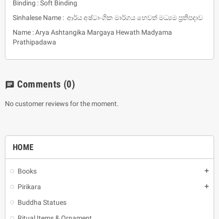
Binding : Soft Binding
Sinhalese Name : ආර්ය අෂ්ටාංගික මාර්ගය හෙවත් මධ්‍යම ප්‍රතිපදාව
Name : Arya Ashtangika Margaya Hewath Madyama
Prathipadawa
Comments
(0)
chat
No customer reviews for the moment.
HOME
Books
add
Pirikara
add
Buddha Statues
Ritual Items & Ornament