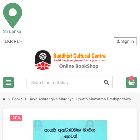
Sri Lanka
LKR Rs
person
Sign in
0
view_headline
search
chevron_right
chevron_right
Books
Arya Ashtangika Margaya Hewath Madyama Prathipadawa
-20%