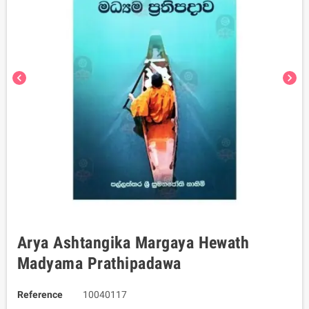
chevron_left
chevron_right
Arya Ashtangika Margaya Hewath
Madyama Prathipadawa
Reference
10040117