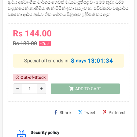
ආර්ය අෂ්ටාංගික මාර්ගය හෙවත් මධ්‍යම ප්‍රතිපදාව - මෙම කුඩා ධර්ම
සංග්‍රහයෙන් නාහිමිපාණන් විසින් ඉතා සරලව හා සවිස්තරව චතුරාර්ය
සත්‍ය හා ආර්ය අෂ්ටාංගික මාර්ගය පිළිබදව ඉදිරිපත් කර ඇත.
Rs 144.00
Rs 180.00
-20%
8
13:01:34
Special offer ends in
days
Out-of-Stock
block
shopping_cart
remove
add
ADD TO CART
Share
Tweet
Pinterest
Security policy