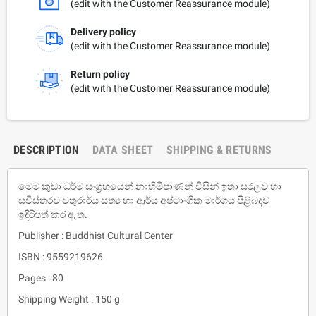
(edit with the Customer Reassurance module)
Delivery policy
(edit with the Customer Reassurance module)
Return policy
(edit with the Customer Reassurance module)
DESCRIPTION
DATA SHEET
SHIPPING & RETURNS
මෙම කුඩා ධර්ම සංග්‍රහයෙන් නාහිමිපාණන් විසින් ඉතා සරලව හා
සවිස්තරව චතුරාර්ය සත්‍ය හා ආර්ය අෂ්ටාංගික මාර්ගය පිළිබදව
ඉදිරිපත් කර ඇත.
Publisher : Buddhist Cultural Center
ISBN : 9559219626
Pages : 80
Shipping Weight : 150 g