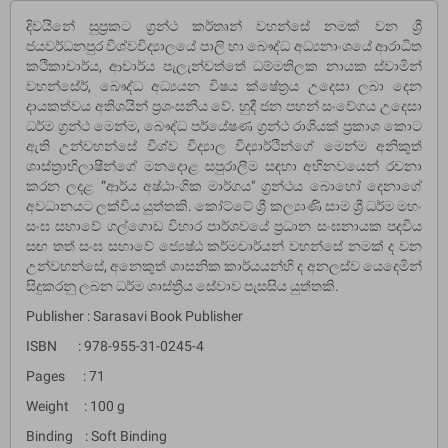
දිවයිනේ සුප්‍රකට ග්‍රන්ථ කර්තෘන් වහන්සේ නමක් වන ශ්‍රී
ජයවර්ධනපුර විශ්වවිද්‍යාලයේ පාලි හා බෞද්ධ අධ්‍යනාංශයේ ආරාධිත
කථිකාචාර්ය, ආචාර්ය පැලැන්වත්තේ ධම්මතිලක නායක ස්වාමින්
වහන්සේර්, බෞද්ධ අධ්‍යයන විෂය ක්ෂේත්‍රය උදෙසා ලබා දෙන
දායකත්වය අතිශයින් ප්‍රශංසනීය වේ. හුදී ජන පහන් සංවේගය උදෙසා
ධර්ම ග්‍රන්ථ මෙන්ම, බෞද්ධ පර්යේෂණ ග්‍රන්ථ රාශියක් ප්‍රකාශ කොට
ඇති උන්වහන්සේ විශ්ව විද්‍යාල විද්‍යාර්ථින්ගේ මෙන්ම අනිකුත්
ශාස්ත්‍රාභිලාෂීන්ගේ මනදොළ සපුරාලීම සඳහා අභිනවයෙන් රචනා
කරන ලදළ “ආර්ය අෂ්ඨාංගික මාර්ගය" ග්‍රන්ථය බොහෝ දෙනාගේ
අවධානයට ලක්විය යුත්තකි. කෝට්ටේ ශ්‍රී කල්‍යාණි සාම ශ්‍රී ධර්ම මහං
සංඝ සභාවේ ගල්ගොඩ විහාර පාර්ශවයේ ප්‍රධාන සංඝනායක පදවිය
සඟ තත් සංඝ සභාවේ ජ්‍යෙෂ්ඨ කර්මචාර්යන් වහන්සේ නමක් ද වන
උන්වහන්සේ, අනෙකුත් ශාසනික කාර්යයන්හි ද අනලස්ව යෙදෙමින්
සිදුකරනු ලබන ධර්ම ශාස්ත්‍රීය සේවාව පැසසිය යුත්තකි.
Publisher : Sarasavi Book Publisher
ISBN : 978-955-31-0245-4
Pages : 71
Weight : 100 g
Binding : Soft Binding