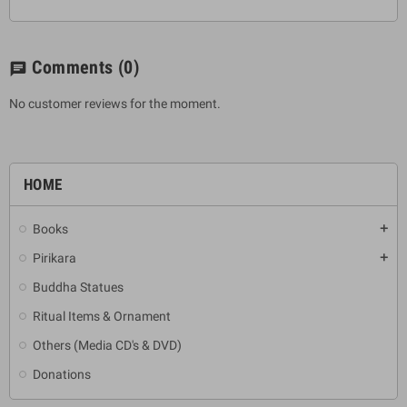
Comments
(0)
chat
No customer reviews for the moment.
HOME
Books
add
Pirikara
add
Buddha Statues
Ritual Items & Ornament
Others (Media CD's & DVD)
Donations