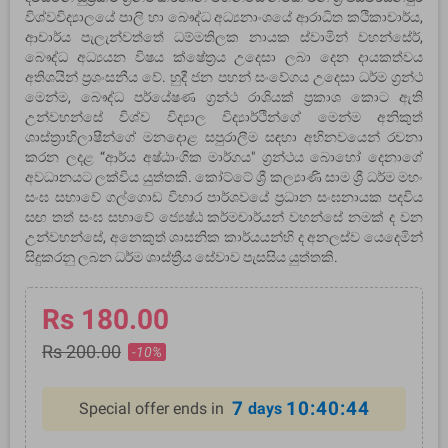
විශ්වවිද්‍යාලයේ පාලි හා බෞද්ධ අධ්‍යනාංශයේ ආරාධිත කථිකාචාර්ය,
ආචාර්ය පැලැන්වත්තේ ධම්මතිලක නායක ස්වාමින් වහන්සේර්,
බෞද්ධ අධ්‍යයන විෂය ක්ෂේත්‍රය උදෙසා ලබා දෙන දායකත්වය
අතිශයින් ප්‍රශංසනීය වේ. හුදී ජන පහන් සංවේගය උදෙසා ධර්ම ග්‍රන්ථ
මෙන්ම, බෞද්ධ පර්යේෂණ ග්‍රන්ථ රාශියක් ප්‍රකාශ කොට ඇති
උන්වහන්සේ විශ්ව විද්‍යාල විද්‍යාර්ථින්ගේ මෙන්ම අනිකුත්
ශාස්ත්‍රාභිලාෂීන්ගේ මනදොළ සපුරාලීම සඳහා අභිනවයෙන් රචනා
කරන ලදළ “ආර්ය අෂ්ඨාංගික මාර්ගය" ග්‍රන්ථය බොහෝ දෙනාගේ
අවධානයට ලක්විය යුත්තකි. කෝට්ටේ ශ්‍රී කල්‍යාණි සාම ශ්‍රී ධර්ම මහං
සංඝ සභාවේ ගල්ගොඩ විහාර පාර්ශවයේ ප්‍රධාන සංඝනායක පදවිය
සඟ තත් සංඝ සභාවේ ජ්‍යෙෂ්ඨ කර්මචාර්යන් වහන්සේ නමක් ද වන
උන්වහන්සේ, අනෙකුත් ශාසනික කාර්යයන්හි ද අනලස්ව යෙදෙමින්
සිදුකරනු ලබන ධර්ම ශාස්ත්‍රීය සේවාව පැසසිය යුත්තකි.
Rs 180.00
Rs 200.00
-10%
7
10:40:44
Special offer ends in
days