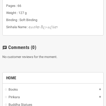
Pages : 66
Weight : 127 g
Binding : Soft Binding
Sinhala Name : අශෝක ශිලා ලේඛන
Comments
(0)
chat
No customer reviews for the moment.
HOME
Books
add
Pirikara
add
Buddha Statues