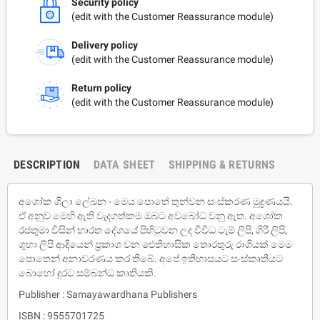
Security policy
(edit with the Customer Reassurance module)
Delivery policy
(edit with the Customer Reassurance module)
Return policy
(edit with the Customer Reassurance module)
DESCRIPTION
DATA SHEET
SHIPPING & RETURNS
අශෝක ශිලා ලේඛන - මෙය පොතේ තුන්වන සංස්කරණ මුද්‍රණයයි.
ඒ අනුව මෙහි ඇති වැදගත්කම ඔබට අවබෝධ වනු ඇත. අශෝක
රජතුමා විසින් භාරත දේශයේ පිහිටුවන ලද විවිධ ටැම් ලිපි, ගිරි ලිපි,
ගුහා ලිපි ආදියෙන් ප‍්‍රකාශ වන ඓතිහාසික තොරතුරු රාශියක් මෙම
පොතෙන් අනාවරණය කර තිබේ. අපේ ඉතිහාසයට සංස්කෘතියට
බොහෝ දුරට සම්බන්ධ කෘතියකි.
Publisher : Samayawardhana Publishers
ISBN : 9555701725