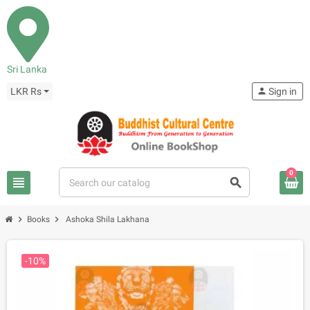
Sri Lanka
LKR Rs
person
Sign in
0
view_headline
search
chevron_right
chevron_right
Books
Ashoka Shila Lakhana
-10%