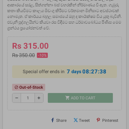
ආකාරයේ සරළ, සිත්ගන්නා බස් වහරකින් නිර්මාණය වී ඇත. ගැඹුරු
කතා කියවීමට කාලය මිඩංගු කිරීමට වර්තමාන මිනිසාට අවස්ථාවක්
නොමැත. ඒ කාර්යය බහුල සමාජයේ ඔහු ද කාර්‍යක්ෂම විය යුතු බැවිනි.
එවැනි පුද්ගලයින්ට කියවා රස විඳීමට සහ ධර්මාවබෝධය පිණිස මෙම
ග්‍රන්ථය ප්‍රයෝජනවත් වේ.
Rs 315.00
Rs 350.00
-10%
7
08:27:37
Special offer ends in
days
Out-of-Stock
block
shopping_cart
remove
add
ADD TO CART
Share
Tweet
Pinterest