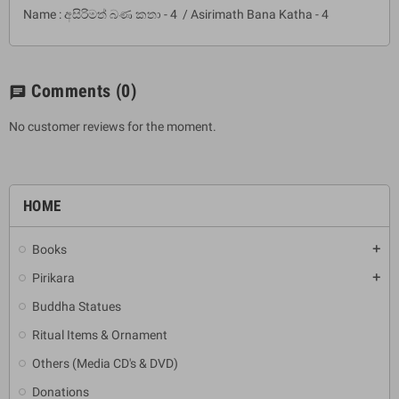
Name : අසිරිමත් බණ කතා - 4 / Asirimath Bana Katha - 4
Comments
(0)
chat
No customer reviews for the moment.
HOME
Books
add
Pirikara
add
Buddha Statues
Ritual Items & Ornament
Others (Media CD's & DVD)
Donations