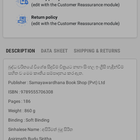
(edit with the Customer Reassurance module)
Return policy
(edit with the Customer Reassurance module)
DESCRIPTION
DATA SHEET
SHIPPING & RETURNS
බුද්ධ චරිතයේ විශේෂ සිදුවීම් චිත්‍රයට නඟා සිංහල ඉංග්‍රීසි හැඳින්වීම්
සහිත ව මෙම කෘතිය සම්පාදනය කර ඇත.
Publisher : Samayawardhana Book Shop (Pvt) Ltd
ISBN : 9789555706308
Pages : 186
Weight : 860 g
Binding : Soft Binding
Sinhalese Name : අසිරිමත් බුදු සිරිත
Asirimath Budu Siritha