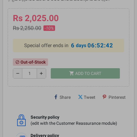
Rs 2,025.00
Rs 2,250.00
-10%
6
06:52:41
Special offer ends in
days
Out-of-Stock
block
shopping_cart
remove
add
ADD TO CART
Share
Tweet
Pinterest
Security policy
(edit with the Customer Reassurance module)
Delivery policy