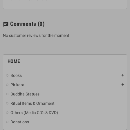
Comments
(0)
chat
No customer reviews for the moment.
HOME
Books
add
Pirikara
add
Buddha Statues
Ritual Items & Ornament
Others (Media CD's & DVD)
Donations