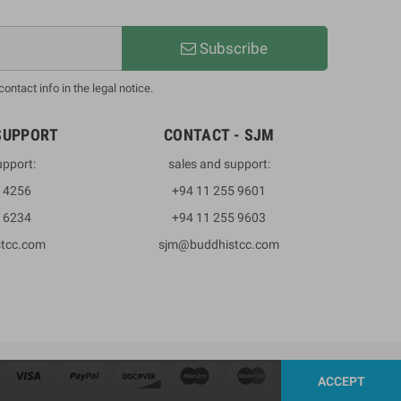
Subscribe
ntact info in the legal notice.
SUPPORT
CONTACT - SJM
upport:
sales and support:
3 4256
+94 11 255 9601
2 6234
+94 11 255 9603
stcc.com
sjm@buddhistcc.com
ACCEPT