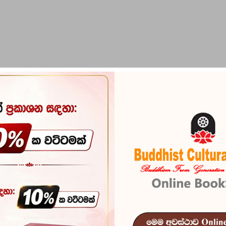
PIRIKARA
BUDDHA STATUES
RITUAL ITEMS & O
Asirimath Ku
Reference
102
අසිරිමත් කුණ්ඩලිනී -