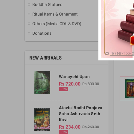
Buddha Statues
Ritual Items & Ornament
Others (Media CD's & DVD)
Donations
DO NOT SHO
NEW ARRIVALS
Wanayehi Upan
Rs 720.00
Rs 800.00
-10%
Atavisi Bodhi Poojava
Saha Ashirvada Seth
Kavi
Rs 234.00
Rs 260.00
-10%