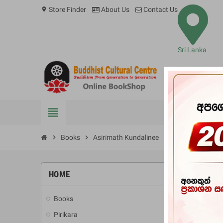
Store Finder
About Us
Contact Us
location_on
Sri Lanka
view_headline
BOOKS
chevron_right
Books
chevron_right
Asirimath Kundalinee
HOME
-10%
Books
add
Pirikara
add