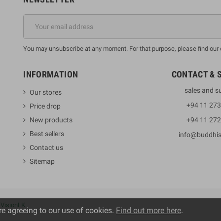
You may unsubscribe at any moment. For that purpose, please find our co
INFORMATION
CONTACT & 
sales and s
Our stores
+94 11 27
Price drop
New products
+94 11 27
Best sellers
info@buddhi
Contact us
Sitemap
y
VisionLK
re agreeing to our use of cookies.
Find out more here
.