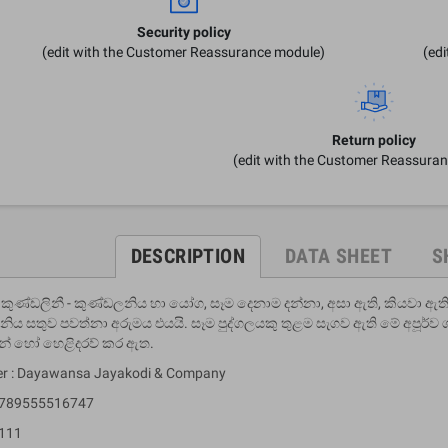
Security policy
(edit with the Customer Reassurance module)
(ed
Return policy
(edit with the Customer Reassura
DESCRIPTION
DATA SHEET
S
් කුණ්ඩලිනී - කුණ්ඩලනිය හා යෝග, සෑම දෙනාම දන්නා, අසා ඇති, කියවා ඇත
ිය සතුව පවත්නා අරුමය එයයි. සෑම පුද්ගලයකු තුළම සැගව ඇති මේ අපූර්ව 
් හෝ හෙළිදරව් කර ඇත.
er : Dayawansa Jayakodi & Company
 9789555516747
 111