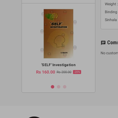
Weight :
Binding 
Sinhala
Com
chat
No custom
a Huruwa
'SELF' Investigation
(Sinhala Ther
Pot
Rs 160.00
0.00
Rs 200.00
-10%
-20%
Rs 2,250.