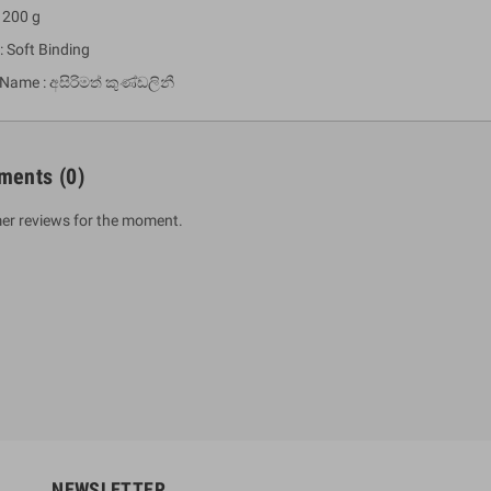
 200 g
: Soft Binding
 Name : අසිරිමත් කුණ්ඩලිනී
ments
(0)
er reviews for the moment.
um Sahitha) Piruvana
1 Shreniya Atha Huruwa
h Wahanse
Rs 621.00
R
Rs 690.00
-10%
00
Rs 2,500.00
-10%
NEWSLETTER