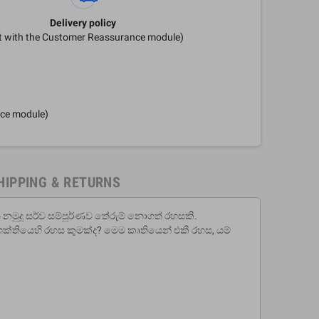
Delivery policy
it with the Customer Reassurance module)
nce module)
HIPPING & RETURNS
ි නමුදු සර්ව සම්පූර්ණව තේරුම් නොගත් රහසකි.
ශක්තියෙහි රහස කුමක්ද? මෙම කෘතියෙන් එකී රහස, යම්