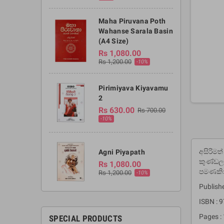
Maha Piruvana Poth
Wahanse Sarala Basin
(A4 Size)
Rs 1,080.00
Rs 1,200.00
-10%
Pirimiyava Kiyavamu
2
Rs 630.00
Rs 700.00
-10%
අසිරිමත
Agni Piyapath
කුණ්ඩලන
Rs 1,080.00
පමණකින
Rs 1,200.00
-10%
Publish
ISBN :
Pages :
SPECIAL PRODUCTS