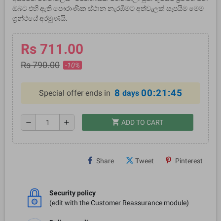
ඔබට එහි ඇති පෞරාණික ස්ථාන නැරඹීමට අත්වැලක් සැපයීම මෙම
ග්‍රන්ථයේ අරමුණයි.
Rs 711.00
Rs 790.00
-10%
8
00:21:45
Special offer ends in
days
shopping_cart
remove
add
ADD TO CART
Share
Tweet
Pinterest
Security policy
(edit with the Customer Reassurance module)