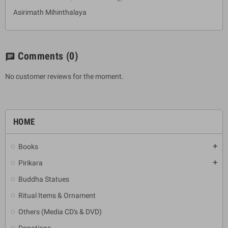
Asirimath Mihinthalaya
Comments
(0)
chat
No customer reviews for the moment.
HOME
Books
add
Pirikara
add
Buddha Statues
Ritual Items & Ornament
Others (Media CD's & DVD)
Donations