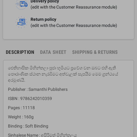
Delivery policy
(edit with the Customer Reassurance module)
Return policy
(edit with the Customer Reassurance module)
DESCRIPTION
DATA SHEET
SHIPPING & RETURNS
ඓතිහාසික මිහින්තලා පූජා භූමියට ප්‍රවේශ වන ඔබට එහි ඇති
පෞරාණික ස්ථාන නැරඹීමට අත්වැලක් සැපයීම මෙම ග්‍රන්ථයේ
අරමුණයි.
Publisher : Samanthi Publishers
ISBN : 9786242010359
Pages : 11118
Weight : 160g
Binding : Soft Binding
Sinhalese Name : අසිරිමත් මිහින්තලය