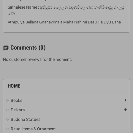
අතිපූජ්‍ය බෙල්ලන ඤාණවිමල මහා නාහිමි දෙසූ හා ලියූ
Sinhalese Name :
බණ
Athipujya Bellana Gnanavimala Maha Nahimi Desu Ha Liyu Bana
Comments
(0)
chat
No customer reviews for the moment.
HOME
Books
add
Pirikara
add
Buddha Statues
Ritual Items & Ornament