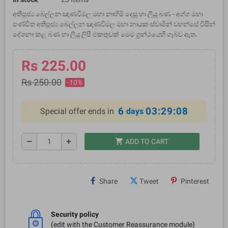
අතිපූජ්‍ය බෙල්ලන ඤාණවිමල මහා නාහිමි දෙසූ හා ලියූ බණ -
අග්ග මහා
පණ්ඩිත අතිපූජ්‍ය බෙල්ලන ඤාණවිමල මහා නායක ස්වාමීන් වහන්සේ විසින්
දේශනා කළ බණ හා ලියූ ලිපි එකතුවක් මෙම ග්‍රන්ථයෙහි ගැබ්ව ඇත.
Rs 225.00
Rs 250.00
-10%
6
03:29:08
Special offer ends in
days
shopping_cart
remove
add
ADD TO CART
Share
Tweet
Pinterest
Security policy
(edit with the Customer Reassurance module)