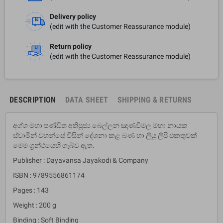
Delivery policy
(edit with the Customer Reassurance module)
Return policy
(edit with the Customer Reassurance module)
DESCRIPTION
DATA SHEET
SHIPPING & RETURNS
අග්ග මහා පණ්ඩිත අතිපූජ්‍ය බෙල්ලන ඤාණවිමල මහා නායක
ස්වාමීන් වහන්සේ විසින් දේශනා කළ බණ හා ලියූ ලිපි එකතුවක්
මෙම ග්‍රන්ථයෙහි ගැබ්ව ඇත.
Publisher : Dayavansa Jayakodi & Company
ISBN : 9789556861174
Pages : 143
Weight : 200 g
Binding : Soft Binding