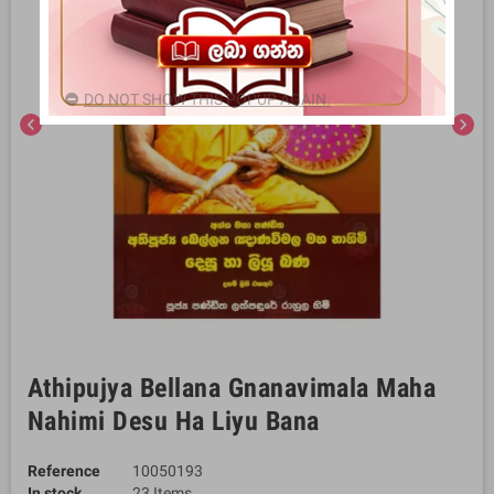
DO NOT SHOW THIS POPUP AGAIN.
chevron_left
chevron_right
Athipujya Bellana Gnanavimala Maha
Nahimi Desu Ha Liyu Bana
Reference
10050193
In stock
23 Items