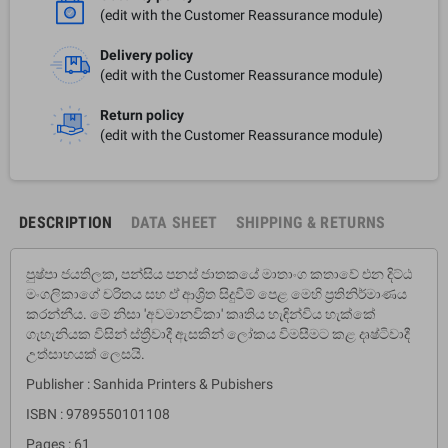
(edit with the Customer Reassurance module)
Delivery policy
(edit with the Customer Reassurance module)
Return policy
(edit with the Customer Reassurance module)
DESCRIPTION
DATA SHEET
SHIPPING & RETURNS
පුෂ්පා ජයතිලක, පන්සිය පනස් ජාතකයේ මාතාංග කතාවේ එන දිට්ඨ
මංගලිකාගේ චරිතය සහ ඒ ආශ්‍රිත සිදුවීම් පෙළ මෙහි ප්‍රතිනිර්මාණය
කරන්නීය. මේ නිසා 'අවමානවිකා' කෘතිය හැඳින්විය හැක්කේ
ගැහැනියක විසින් ස්ත්‍රීවාදී ඇසකින් ලෝකය විමසීමට කළ දෘෂ්ටිවාදී
උත්සාහයක් ලෙසයි.
Publisher : Sanhida Printers & Pubishers
ISBN : 9789550101108
Pages : 61