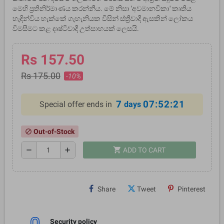
මෙහි ප්‍රතිනිර්මාණය කරන්නීය. මේ නිසා 'අවමානවිකා' කෘතිය
හැඳින්විය හැක්කේ ගැහැනියක විසින් ස්ත්‍රීවාදී ඇසකින් ලෝකය
විමසීමට කළ දෘෂ්ටිවාදී උත්සාහයක් ලෙසයි.
Rs 157.50
Rs 175.00
-10%
7
07:52:20
Special offer ends in
days
Out-of-Stock
block
shopping_cart
remove
add
ADD TO CART
Share
Tweet
Pinterest
Security policy