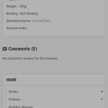
Weight : 100g
Binding : Soft Binding
Sinhalese Name : අවමානවිකා
Avamanavika
Comments
(0)
chat
No customer reviews for the moment.
HOME
Books
add
Pirikara
add
Buddha Statues