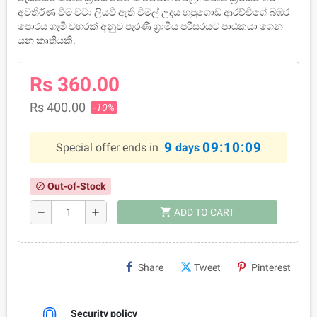
අවතීර්ණ වීම වටා ලියවී ඇති විමල් උදය හපුගොඩ ආරච්චිගේ බඹර
පොරය ගැමි වහරක් අනුව පැරණි ග්‍රාමීය පරිසරයට පාඨකයා ගෙන
යන කෘතියකි.
Rs 360.00
Rs 400.00
-10%
9
09:10:09
Special offer ends in
days
Out-of-Stock
block
shopping_cart
remove
add
ADD TO CART
Share
Tweet
Pinterest
Security policy