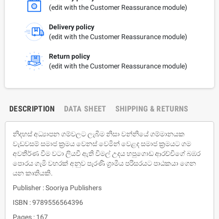
(edit with the Customer Reassurance module)
Delivery policy
(edit with the Customer Reassurance module)
Return policy
(edit with the Customer Reassurance module)
DESCRIPTION
DATA SHEET
SHIPPING & RETURNS
නිදහස් අධ්‍යාපන ගම්වලට ලැබීම නිසා වන්නියේ ගම්මානයක
වැඩවසම් සමාජ ක්‍රමය වෙනස් වෙමින් වෙළද සමාජ ක්‍රමයට ගම
අවතීර්ණ වීම වටා ලියවී ඇති විමල් උදය හපුගොඩ ආරච්චිගේ බඹර
පොරය ගැමි වහරක් අනුව පැරණි ග්‍රාමීය පරිසරයට පාඨකයා ගෙන
යන කෘතියකි.
Publisher : Sooriya Publishers
ISBN : 9789556564396
Pages : 167