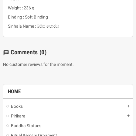
Weight : 236 g
Binding : Soft Binding
Sinhala Name : බඔර පොරය
Comments
(0)
chat
No customer reviews for the moment.
HOME
Books
add
Pirikara
add
Buddha Statues
Ritual Items & Ornament