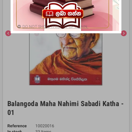
DO NOT SHOW THIS POPUP AGAIN.
chevron_left
chevron_right
Balangoda Maha Nahimi Sabadi Katha -
01
Reference
10020016
In stock
33 Items