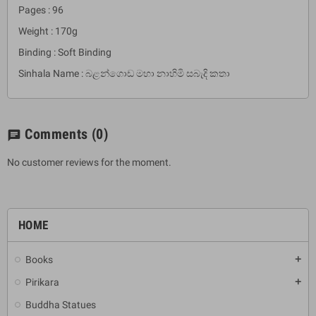
Pages : 96
Weight : 170g
Binding : Soft Binding
Sinhala Name : බළන්ගොඩ මහා නාහිමි සබැදි කතා
Comments
(0)
chat
No customer reviews for the moment.
HOME
Books
add
Pirikara
add
Buddha Statues