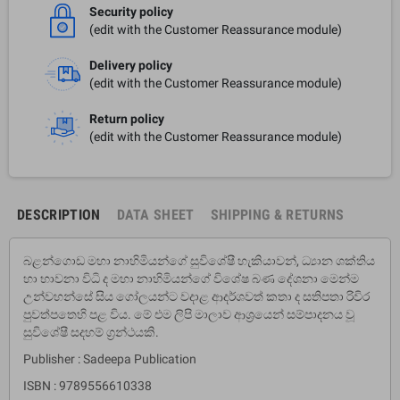
Security policy
(edit with the Customer Reassurance module)
Delivery policy
(edit with the Customer Reassurance module)
Return policy
(edit with the Customer Reassurance module)
DESCRIPTION
DATA SHEET
SHIPPING & RETURNS
බළන්ගොඩ මහා නාහිමියන්ගේ සුවිශේෂී හැකියාවන්, ධ්‍යාන ශක්තිය
හා භාවනා විධි ද මහා නාහිමියන්ගේ විශේෂ බණ දේශනා මෙන්ම
උන්වහන්සේ සිය ගෝලයන්ට වදාළ ආදර්ශවත් කතා ද සතිපතා රිවිර
පුවත්පතෙහි පළ විය. මේ එම ලිපි මාලාව ආශ‍්‍රයෙන් සම්පාදනය වූ
සුවිශේෂී සදහම් ග‍්‍රන්ථයකි.
Publisher : Sadeepa Publication
ISBN : 9789556610338