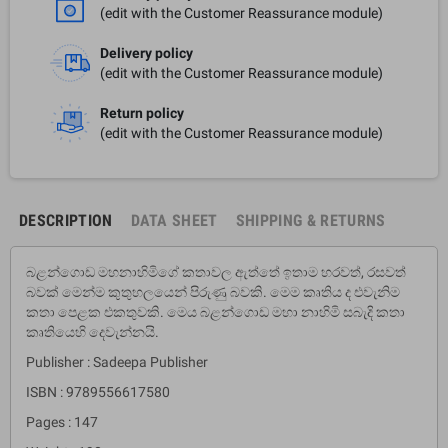
(edit with the Customer Reassurance module)
Delivery policy
(edit with the Customer Reassurance module)
Return policy
(edit with the Customer Reassurance module)
DESCRIPTION
DATA SHEET
SHIPPING & RETURNS
බළන්ගොඩ මහනාහිමිගේ කතාවල ඇත්තේ ඉතාම හරවත්, රසවත්
බවක් මෙන්ම කුතුහලයෙන් පිරුණු බවකි. මෙම කෘතිය ද එවැනිම
කතා පෙළක එකතුවකි. මෙය බළන්ගොඩ මහා නාහිමි සබැදි කතා
කෘතියෙහි දෙවැන්නයි.
Publisher : Sadeepa Publisher
ISBN : 9789556617580
Pages : 147