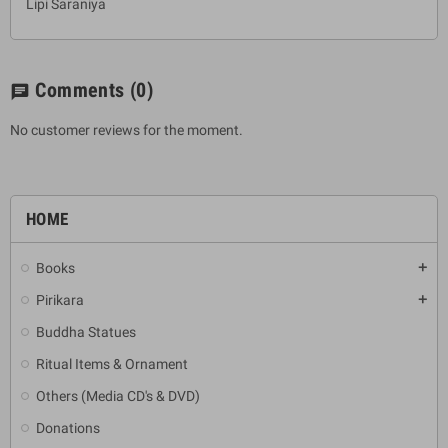
Lipi Saraniya
Comments
(0)
chat
No customer reviews for the moment.
HOME
Books
add
Pirikara
add
Buddha Statues
Ritual Items & Ornament
Others (Media CD's & DVD)
Donations