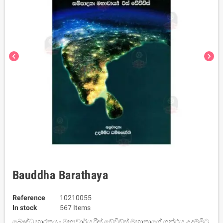
chevron_left
chevron_right
Bauddha Barathaya
Reference
10210055
In stock
567 Items
බෞද්ධ භාරතය - මහාචාර්ය රීස් ඩේවිඩ්ස් මහාතාගේ ග්‍රන්ථය උදම්මිට