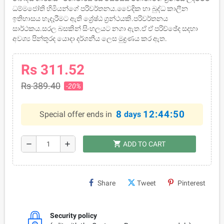
ධම්මජෝති හිමියන්ගේ පරිවර්තනය.වෛදික හා බුද්ධ කාලීන
ඉතිහාසය හැදෑරීමට ඇති ශ්‍රේෂ්ඨ ග්‍රන්ථයකි.පරිවර්තනය
සාර්ථකය.සරල බසකින් සිංහලයට නගා ඇත.ඒ ඒ පරිච්ඡේද සදහා
අවශ්‍ය පින්තූරද යොදා දර්ශනීය ලෙස මුද්‍රණය කර ඇත.
Rs 311.52
Rs 389.40
-20%
8
12:44:50
Special offer ends in
days
shopping_cart
remove
add
ADD TO CART
Share
Tweet
Pinterest
Security policy