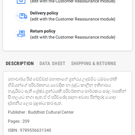
(edit with the Customer Reassurance module)
Delivery policy
(edit with the Customer Reassurance module)
Return policy
(edit with the Customer Reassurance module)
DESCRIPTION
DATA SHEET
SHIPPING & RETURNS
මහාචාර්ය රීස් ඩේවිඩ්ස් මහාතාගේ ග්‍රන්ථය උදම්මිට ධම්මජෝති
හිමියන්ගේ පරිවර්තනය.වෛදික හා බුද්ධ කාලීන ඉතිහාසය
හැදෑරීමට ඇති ශ්‍රේෂ්ඨ ග්‍රන්ථයකි.පරිවර්තනය සාර්ථකය.සරල බසකින්
සිංහලයට නගා ඇත.ඒ ඒ පරිච්ඡේද සදහා අවශ්‍ය පින්තූරද යොදා
දර්ශනීය ලෙස මුද්‍රණය කර ඇත.
Publisher : Buddhist Cultural Center
Pages : 209
ISBN : 9789556631340