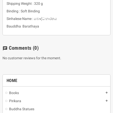
Shipping Weight : 320 g
Binding : Soft Binding
Sinhalese Name : බෞද්ධ භාරතය
Bauddha Barathaya
Comments
(0)
chat
No customer reviews for the moment.
HOME
Books
add
Pirikara
add
Buddha Statues