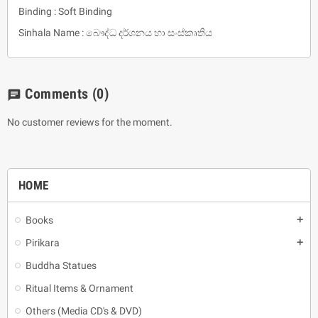
Binding : Soft Binding
Sinhala Name : බෞද්ධ දර්ශනය හා සංස්කෘතිය
Comments
(0)
chat
No customer reviews for the moment.
HOME
Books
add
Pirikara
add
Buddha Statues
Ritual Items & Ornament
Others (Media CD's & DVD)