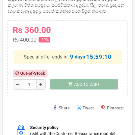
කල්‍යාණ මිත්ත සම්ප‍්‍රදාය, සමජීවිකතාය ද ශ‍්‍රද්ධා, සීල, ත්‍යාග, ප‍්‍රඥා යන
දහම් කරුණු ද අදාළ රසවත් කතන්දර සමග විග‍්‍රහ කර ඇත.
Rs 360.00
Rs 400.00
-10%
9
15:59:10
Special offer ends in
days
Out-of-Stock
block
shopping_cart
remove
add
ADD TO CART
Share
Tweet
Pinterest
Security policy
(edit with the Customer Reassurance module)