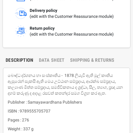
Delivery policy
(edit with the Customer Reassurance module)
Return policy
(edit with the Customer Reassurance module)
DESCRIPTION
DATA SHEET
SHIPPING & RETURNS
බෞද්ධ දර්ශනය හා සංස්කෘතිය - 1878 ලියැවී ඇති මුල් කෘතිය
ඇසුරෙන් සැකසී ඇති මෙය උට්ඨාන සම්ප‍්‍රදාය, ආරක්‍ඛ සම්ප‍්‍රදාය,
කල්‍යාණ මිත්ත සම්ප‍්‍රදාය, සමජීවිකතාය ද ශ‍්‍රද්ධා, සීල, ත්‍යාග, ප‍්‍රඥා යන
දහම් කරුණු ද අදාළ රසවත් කතන්දර සමග විග‍්‍රහ කර ඇත.
Publisher : Samayawardhana Publishers
ISBN : 9789555705707
Pages : 276
Weight : 337 g