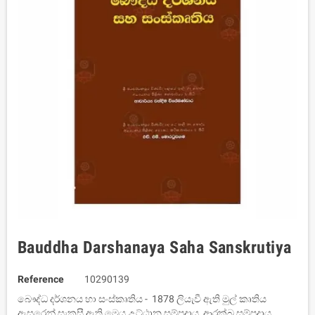
Bauddha Darshanaya Saha Sanskrutiya
Reference
10290139
බෞද්ධ දර්ශනය හා සංස්කෘතිය - 1878 ලියැවී ඇති මුල් කෘතිය
ඇසුරෙන් සැකසී ඇති මෙය උට්ඨාන සම්ප‍්‍රදාය, ආරක්‍ඛ සම්ප‍්‍රදාය,