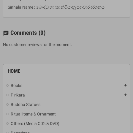
Sinhala Name : බෞද්ධ හා කාන්ටියානු සදාචාර දර්ශනය
Comments
(0)
chat
No customer reviews for the moment.
HOME
Books
add
Pirikara
add
Buddha Statues
Ritual Items & Ornament
Others (Media CD's & DVD)
Donations