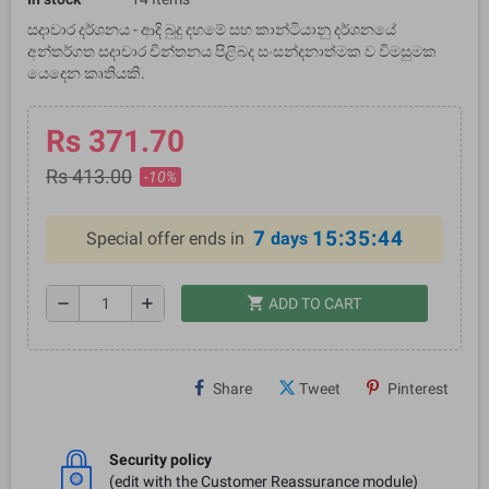
සදාචාර දර්ශනය - ආදි බුදු දහමේ සහ කාන්ටියානු දර්ශනයේ
අන්තර්ගත සදාචාර චින්තනය පිළිබද සංසන්දනාත්මක ව විමසුමක
යෙදෙන කෘතියකි.
Rs 371.70
Rs 413.00
-10%
7
15:35:43
Special offer ends in
days
shopping_cart
remove
add
ADD TO CART
Share
Tweet
Pinterest
Security policy
(edit with the Customer Reassurance module)