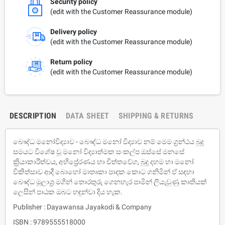
Security policy
(edit with the Customer Reassurance module)
Delivery policy
(edit with the Customer Reassurance module)
Return policy
(edit with the Customer Reassurance module)
DESCRIPTION
DATA SHEET
SHIPPING & RETURNS
බෞද්ධ මනෝවිද්‍යාව - බෞද්ධ මනෝ විද්‍යාව නම් මෙම ග්‍රන්ථය බුදු
සමයට විශේෂ වූ මනෝ විද්‍යාත්මක සංකල්ප ඔස්සේ මනසේ
ක්‍රියාකාරීත්වය, අභිප්‍රේරණය හා චිත්තවේග, බුදු දහම හා මනෝ
චිකිත්සාව ආදී බොහෝ මාතෘකා පාදක කොට ගනිමින් ඒ සඳහා
බෞද්ධ මූලාශ්‍ර මගින් තොරතුරු ගෙනහැර පාමින් ලියැවුණු කෘතියක්
ලෙසින් පාඨක ඔබට හඳුන්වා දිය හැක.
Publisher : Dayawansa Jayakodi & Company
ISBN : 9789555518000