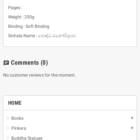
Pages :
Weight : 250g
Binding : Soft Binding
Sinhala Name : බෞද්ධ මනෝවිද්‍යාව
Comments
(0)
chat
No customer reviews for the moment.
HOME
Books
add
Pirikara
add
Buddha Statues