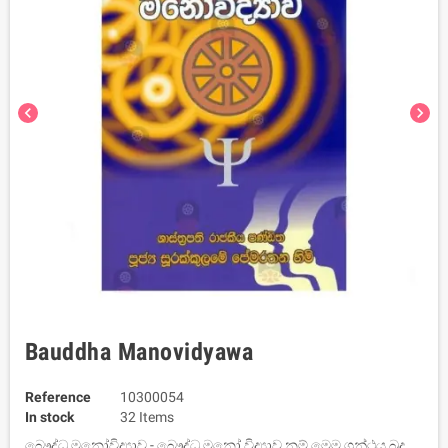
chevron_left
chevron_right
Bauddha Manovidyawa
Reference
10300054
In stock
32 Items
බෞද්ධ මනෝවිද්‍යාව - බෞද්ධ මනෝ විද්‍යාව නම් මෙම ග්‍රන්ථය බුදු