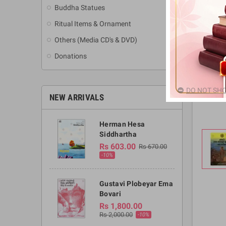
Buddha Statues
Ritual Items & Ornament
Others (Media CD's & DVD)
Donations
DO NOT SHO
NEW ARRIVALS
Herman Hesa
Siddhartha
Rs 603.00
Rs 670.00
-10%
Gustavi Plobeyar Ema
Bovari
Rs 1,800.00
Rs 2,000.00
-10%