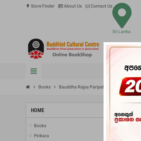
Store Finder
About Us
Contact Us
location_on
Sri Lanka
view_headline
BOOKS
chevron_right
Books
chevron_right
Bauddha Rajya Paripalana Muladharma 
HOME
-10%
Books
add
Pirikara
add