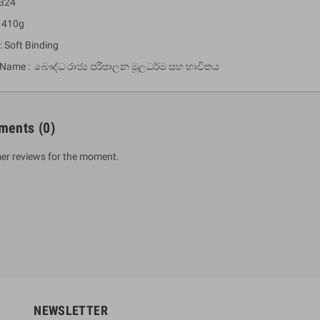
 324
: 410g
: Soft Binding
 Name : බෞද්ධ රාජ්‍ය පරිපාලන මූලධර්ම සහ භාවිතය
ments
(0)
er reviews for the moment.
um Sahitha) Piruvana
1 Shreniya Atha Huruwa
h Wahanse
Rs 621.00
R
Rs 690.00
-10%
00
Rs 2,500.00
-10%
NEWSLETTER