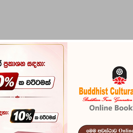
PIRIKARA
BUDDHA STATUES
RITUAL ITEMS & O
Saha Bhawithaya
Bauddha Rajy
Bhawithaya
Reference
100