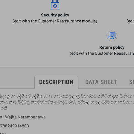
Security policy
(edit with the Customer Reassurance module)
(ed
Return policy
(edit with the Customer Reassura
DESCRIPTION
DATA SHEET
S
ටක මූලාශ්‍ර හා දේශීය විදේශීය බොහොමයක් මූලාශ්‍ර විචාරයට ගනිමින් දැහැමි
මනා කොට පිළිබිඹු කරමින් රචිත බෞද්ධ රාජ්‍ය පරිපාලන මූලධර්ම සහ භාවිතය
ණයකි.
er : Wajira Narampanawa
 9786249914803