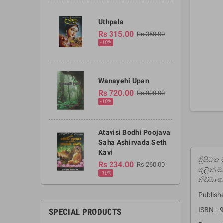
Uthpala
Rs 315.00
Rs 350.00
-10%
Wanayehi Upan
Rs 720.00
Rs 800.00
-10%
Atavisi Bodhi Poojava
Saha Ashirvada Seth
Kavi
ත්‍රිපි
Rs 234.00
Rs 260.00
තුලින් 
-10%
නිර්මා
Publish
ISBN :
SPECIAL PRODUCTS