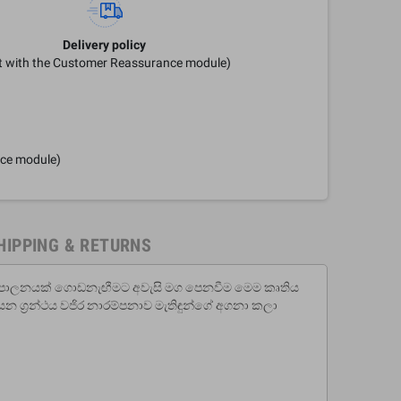
Delivery policy
it with the Customer Reassurance module)
nce module)
HIPPING & RETURNS
 රාජ්‍ය පාලනයක් ගොඩනැඟීමට අවැසි මග පෙනවීම මෙම කෘතිය
 යන ග්‍රන්ථය වජිර නාරම්පනාව මැතිඳුන්ගේ අගනා කලා