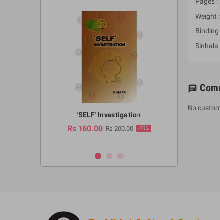
Pages :
Weight 
Binding 
Sinhala
Com
chat
No custom
a Huruwa
'SELF' Investigation
(Sinhala Ther
Pot
Rs 160.00
0.00
Rs 200.00
-10%
-20%
Rs 2,250.