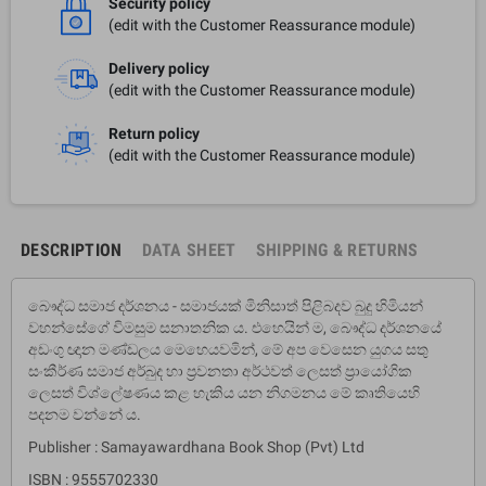
Security policy
(edit with the Customer Reassurance module)
Delivery policy
(edit with the Customer Reassurance module)
Return policy
(edit with the Customer Reassurance module)
DESCRIPTION
DATA SHEET
SHIPPING & RETURNS
බෞද්ධ සමාජ දර්ශනය - සමාජයක් මිනිසාත් පිළිබදව බුදු හිමියන්
වහන්සේගේ විමසුම සනාතනික ය. එහෙයින් ම, බෞද්ධ දර්ශනයේ
අඩංගු ඥාන මණ්ඩලය මෙහෙයවමින්, මේ අප වෙසෙන යුගය සතු
සංකීර්ණ සමාජ අර්බුද හා ප‍්‍රවනතා අර්ථවත් ලෙසත් ප‍්‍රායෝගික
ලෙසත් විශ්ලේෂණය කළ හැකිය යන නිගමනය මේ කෘතියෙහි
පදනම වන්නේ ය.
Publisher : Samayawardhana Book Shop (Pvt) Ltd
ISBN : 9555702330