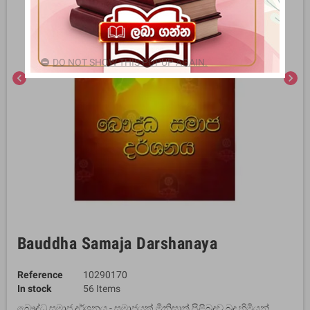
DO NOT SHOW THIS POPUP AGAIN.
chevron_left
chevron_right
Bauddha Samaja Darshanaya
Reference
10290170
In stock
56 Items
බෞද්ධ සමාජ දර්ශනය - සමාජයක් මිනිසාත් පිළිබදව බුදු හිමියන්