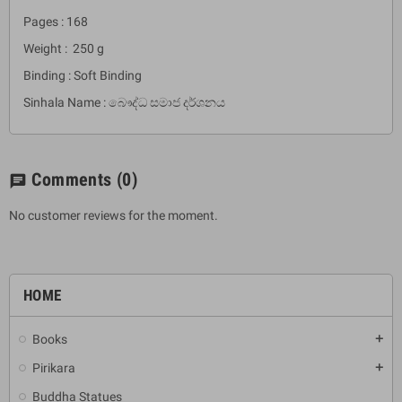
Pages : 168
Weight : 250 g
Binding : Soft Binding
Sinhala Name : බෞද්ධ සමාජ දර්ශනය
Comments
(0)
chat
No customer reviews for the moment.
HOME
Books
add
Pirikara
add
Buddha Statues