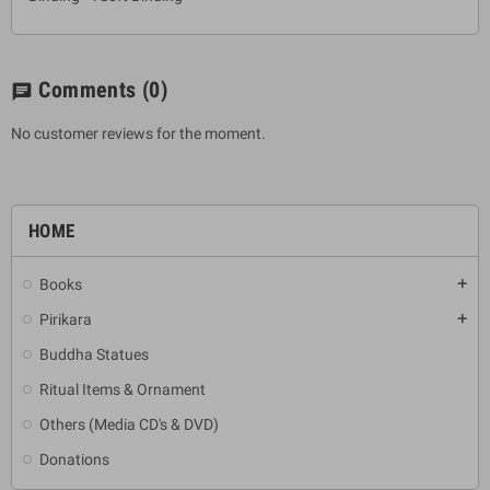
Comments
(0)
chat
No customer reviews for the moment.
HOME
Books
add
Pirikara
add
Buddha Statues
Ritual Items & Ornament
Others (Media CD's & DVD)
Donations