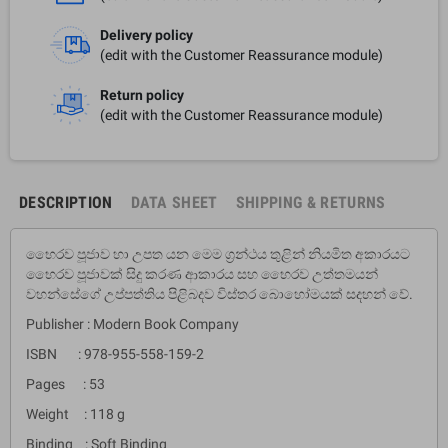
Delivery policy
(edit with the Customer Reassurance module)
Return policy
(edit with the Customer Reassurance module)
DESCRIPTION
DATA SHEET
SHIPPING & RETURNS
භෛරව පූජාව හා උපත යන මෙම ග්‍රන්ථය තුළින් නියමිත අකාරයට
භෛරව පූජාවක් සිදු කරණ ආකාරය සහ භෛරව උත්තමයන්
වහන්සේගේ උප්පත්තිය පිළිබදව විස්තර බොහෝමයක් සදහන් වේ.
Publisher : Modern Book Company
ISBN : 978-955-558-159-2
Pages : 53
Weight : 118 g
Binding : Soft Binding