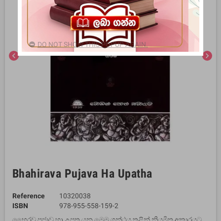
DO NOT SHOW THIS POPUP AGAIN.
chevron_left
chevron_right
Bhahirava Pujava Ha Upatha
Reference
10320038
ISBN
978-955-558-159-2
භෛරව පූජාව හා උපත යන මෙම ග්‍රන්ථය තුළින් නියමිත අකාරයට