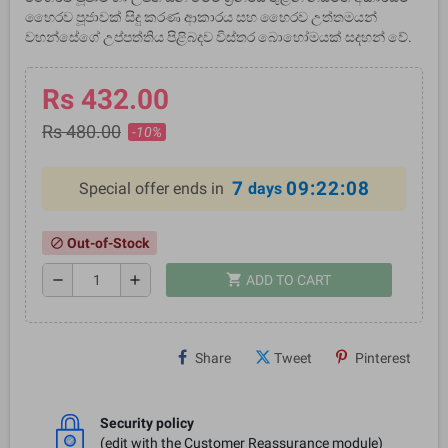
භෛරව පූජාවක් සිදු කරණ ආකාරය සහ භෛරව උත්තමයන්
වහන්සේගේ උප්පත්තිය පිළිබදව විස්තර බොහෝමයක් සදහන් වේ.
Rs 432.00
Rs 480.00
-10%
7
09:22:07
Special offer ends in
days
Out-of-Stock
block
shopping_cart
remove
add
ADD TO CART
Share
Tweet
Pinterest
Security policy
(edit with the Customer Reassurance module)