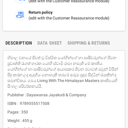
(edit with the Customer Reassurance module)
Return policy
(edit with the Customer Reassurance module)
DESCRIPTION
DATA SHEET
SHIPPING & RETURNS
හිමාල වනයේ ජීවත් වූ විස්මිත යෝගීන්ගේ හා සෘෂිවරුන්ගේ ජීවන
ප‍්‍රවෘත්ති රැගත් භාරත යෝගී ස්වාමි රාමා නමැති මේ කෘතිය
යෝගීන්ගේ හා සෘෂිවරුන්ගේ ආයාසකර ජීවන රටාවත් ඔවුන් විසින්
සිදු කරන ලද ඇදහිය නොහැකි තරමේ අරුම පුදුම සිද්ධීන් රැසකින් ද
සමන්විතය. මෙය Living With The Himalayan Masters කෘතියෙහි
සිංහල පරිවර්තනයයි.
Publisher : Dayawansa Jayakodi & Company
ISBN : 9789555517508
Pages : 350
Weight : 455 g