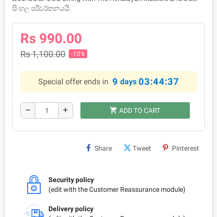
සිංහල පරිවර්තනයයි.
Rs 990.00
Rs 1,100.00
-10%
9
03:44:37
Special offer ends in
days
shopping_cart
remove
add
ADD TO CART
Share
Tweet
Pinterest
Security policy
(edit with the Customer Reassurance module)
Delivery policy