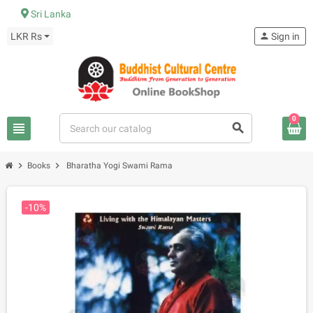
Sri Lanka
LKR Rs
person
Sign in
0
view_headline
search
chevron_right
chevron_right
Books
Bharatha Yogi Swami Rama
-10%