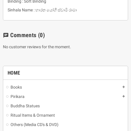
Binding : Soft Binding
Sinhala Name : භාරත යෝගී ස්වාමි රාමා
Comments
(0)
chat
No customer reviews for the moment.
HOME
Books
add
Pirikara
add
Buddha Statues
Ritual Items & Ornament
Others (Media CD's & DVD)