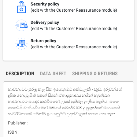
Security policy
(edit with the Customer Reassurance module)
Delivery policy
(edit with the Customer Reassurance module)
Return policy
(edit with the Customer Reassurance module)
DESCRIPTION
DATA SHEET
SHIPPING & RETURNS
භාවනාවට පුරුදු කළ සිත ඉගෙනුමට අත්වැලකි - කුඩා දරුවන්ගේ
දූෂිත නොවූ සිත් සතන් සිතේ ඒකාග‍්‍රතාවය නමින් හදුන්වන
භාවනාවට යොමු කරවීමෙන් උසස් ප‍්‍රතිඵල ලැබිය හැකිය. මෙම
පොත් පිංච කියවීමෙන් ඔබගේ මෙන්ම ඔබ දූ පුතුන්ගේ මනසෙහි
සංවර්ධනයක් මෙන්ම ඉගෙනුමට ද අත්වැලක් සපයා ගත හැක.
Publisher :
ISBN :