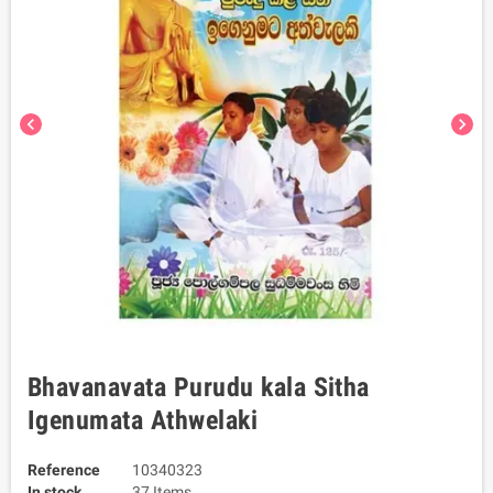
chevron_left
chevron_right
Bhavanavata Purudu kala Sitha
Igenumata Athwelaki
Reference
10340323
In stock
37 Items