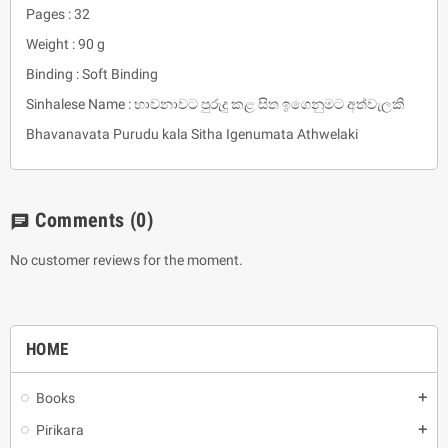
Pages : 32
Weight : 90 g
Binding : Soft Binding
Sinhalese Name : භාවනාවට පුරුදු කළ සිත ඉගෙනුමට අත්වැලකි
Bhavanavata Purudu kala Sitha Igenumata Athwelaki
Comments
(0)
chat
No customer reviews for the moment.
HOME
Books
add
Pirikara
add