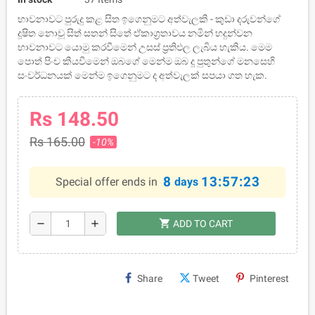
භාවනාවට පුරුදු කළ සිත ඉගෙනුමට අත්වැලකි - කුඩා දරුවන්ගේ
දූෂිත නොවූ සිත් සතන් සිතේ ඒකාග‍්‍රතාවය නමින් හදුන්වන
භාවනාවට යොමු කරවීමෙන් උසස් ප‍්‍රතිඵල ලැබිය හැකිය. මෙම
පොත් පිංච කියවීමෙන් ඔබගේ මෙන්ම ඔබ දූ පුතුන්ගේ මනසෙහි
සංවර්ධනයක් මෙන්ම ඉගෙනුමට ද අත්වැලක් සපයා ගත හැක.
Rs 148.50
Rs 165.00
-10%
8
13:57:23
Special offer ends in
days
shopping_cart
remove
add
ADD TO CART
Share
Tweet
Pinterest