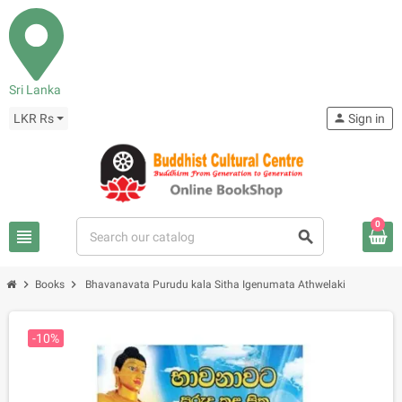
Sri Lanka
LKR Rs
person
Sign in
0
view_headline
search
chevron_right
chevron_right
Books
Bhavanavata Purudu kala Sitha Igenumata Athwelaki
-10%