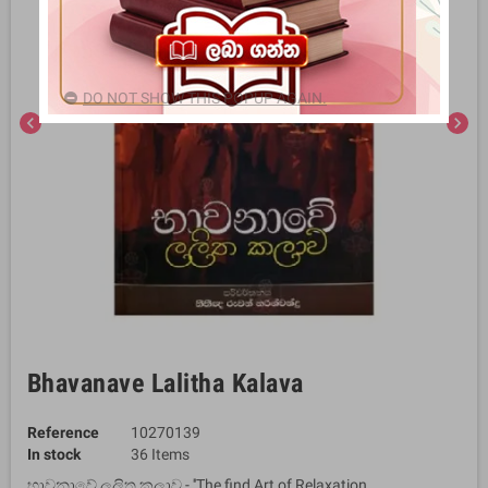
DO NOT SHOW THIS POPUP AGAIN.
chevron_left
chevron_right
Bhavanave Lalitha Kalava
Reference
10270139
In stock
36 Items
භාවනාවේ ලලිත කලාව - ''The find Art of Relaxation,