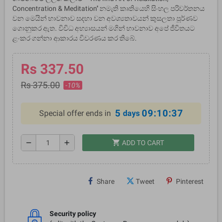
Concentration & Meditation'' නමැති කෘතියෙහි සිංහල පරිවර්තනය
වන මෙයින් භාවනාව සදහා වන අවශ්‍යතාවයන් කුසලතා පූර්ණව
ගොනුකර ඇත. විවිධ අභ්‍යාසයන් මගින් භාවනාව අපේ ජීවිතයට
ළංකර ගන්නා ආකාරය විවරණය කර තිබේ.
Rs 337.50
Rs 375.00
-10%
5
09:10:37
Special offer ends in
days
shopping_cart
remove
add
ADD TO CART
Share
Tweet
Pinterest
Security policy