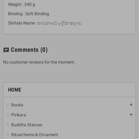
Weight : 340 g
Binding : Soft Binding
Sinhala Name : භාවනාවේ ලලිත කලාව
Comments
(0)
chat
No customer reviews for the moment.
HOME
Books
add
Pirikara
add
Buddha Statues
Ritual Items & Ornament