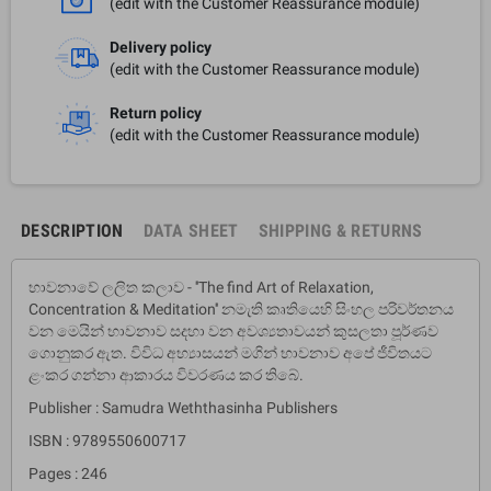
(edit with the Customer Reassurance module)
Delivery policy
(edit with the Customer Reassurance module)
Return policy
(edit with the Customer Reassurance module)
DESCRIPTION
DATA SHEET
SHIPPING & RETURNS
භාවනාවේ ලලිත කලාව - ''The find Art of Relaxation,
Concentration & Meditation'' නමැති කෘතියෙහි සිංහල පරිවර්තනය
වන මෙයින් භාවනාව සදහා වන අවශ්‍යතාවයන් කුසලතා පූර්ණව
ගොනුකර ඇත. විවිධ අභ්‍යාසයන් මගින් භාවනාව අපේ ජීවිතයට
ළංකර ගන්නා ආකාරය විවරණය කර තිබේ.
Publisher : Samudra Weththasinha Publishers
ISBN : 9789550600717
Pages : 246