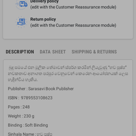
Delivery policy
(edit with the Customer Reassurance module)
Return policy
(edit with the Customer Reassurance module)
DESCRIPTION
DATA SHEET
SHIPPING & RETURNS
බුදු සමයේ එන මූලික තේමාවන් ස්පර්ශ කරමින් ලියැවුණු “භව පුෂ්ප”
නවකතාව අනාගත පරපුර වෙනුවෙන් කෙරෙන ආයෝජනයක් ලෙස
හැඳින්විය හැකිය.
Publisher : Sarasavi Book Publisher
ISBN : 9789553108623
Pages : 248
Weight : 230 g
Binding : Soft Binding
Sinhala Name : භව පුෂ්ප