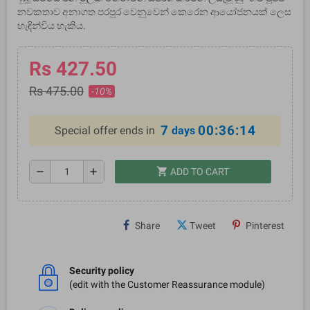
නවකතාව අනාගත පරපුර වෙනුවෙන් කෙරෙන ආයෝජනයක් ලෙස
හැඳින්විය හැකිය.
Rs 427.50
Rs 475.00
-10%
7
00:36:14
Special offer ends in
days
shopping_cart
remove
add
ADD TO CART
Share
Tweet
Pinterest
Security policy
(edit with the Customer Reassurance module)