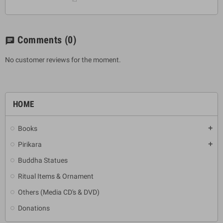
Comments
(0)
chat
No customer reviews for the moment.
HOME
Books
add
Pirikara
add
Buddha Statues
Ritual Items & Ornament
Others (Media CD's & DVD)
Donations