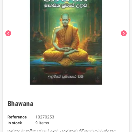
chevron_left
chevron_right
Bhawana
Reference
10270253
In stock
9 Items
භාවනා මානසික සුවයේ උදාව - භාවනාව ජිවීතයට සම්බන්ද කර