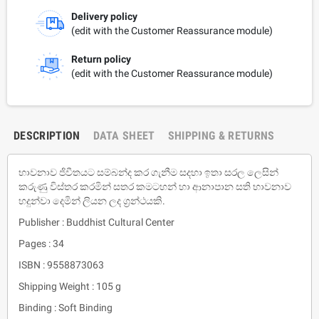
Delivery policy
(edit with the Customer Reassurance module)
Return policy
(edit with the Customer Reassurance module)
DESCRIPTION
DATA SHEET
SHIPPING & RETURNS
භාවනාව ජිවීතයට සම්බන්ද කර ගැනීම සදහා ඉතා සරල ලෙසින්
කරුණු විස්තර කරමින් සතර කමටහන් හා ආනාපාන සති භාවනාව
හදුන්වා දෙමින් ලියන ලද ග්‍රන්ථයකි.
Publisher : Buddhist Cultural Center
Pages : 34
ISBN : 9558873063
Shipping Weight : 105 g
Binding : Soft Binding