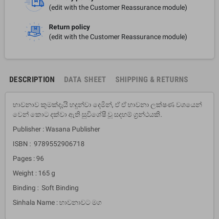
(edit with the Customer Reassurance module)
Return policy
(edit with the Customer Reassurance module)
DESCRIPTION
DATA SHEET
SHIPPING & RETURNS
භාවනාව කුමක්දැයි හදුන්වා දෙමින්, ඒ ඒ භාවනා ලක්ෂණ වශයෙන්
වෙන් කොට දක්වා ඇති සුවිශේෂී වූ සදහම් ග‍්‍රන්ථයකි.
Publisher : Wasana Publisher
ISBN : 9789552906718
Pages : 96
Weight : 165 g
Binding : Soft Binding
Sinhala Name : භාවනාවට මග