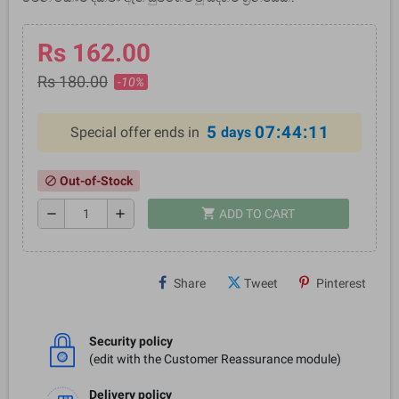
Rs 162.00
Rs 180.00
-10%
5
07:44:11
Special offer ends in
days
Out-of-Stock
block
shopping_cart
remove
add
ADD TO CART
Share
Tweet
Pinterest
Security policy
(edit with the Customer Reassurance module)
Delivery policy