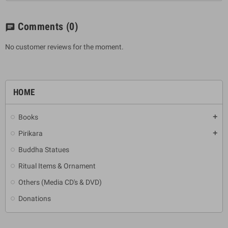
Comments
(0)
chat
No customer reviews for the moment.
HOME
Books
add
Pirikara
add
Buddha Statues
Ritual Items & Ornament
Others (Media CD's & DVD)
Donations