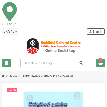
Sri Lanka
LKR Rs
person
Sign in
0
view_headline
search
chevron_right
chevron_right
Books
Bhikshuwage Urumaya Ha Karyabarya
-20%