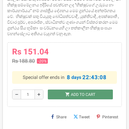
භික්ෂු සම්මේලනය ඉදිරියේ පවත්වන ලද “භික්ෂුවගේ උරුමය හා
කාර්යභාර්යය” නම් ශාස්ත්‍රීය දේශනය මෙම ග්‍රන්ථයේ අන්තර්ගතය
වේ. භික්ෂුවක් සතු වියයුතු බෝධිසත්වවාදී , යුක්තිවාදී , අපක්ෂපාතී ,
විචාර පුර්ව , අපරාජිත , ස්වාධීනත්ව ගුණාංගයන් විස්තර කරන මෙම
ග්‍රන්ථය සිය භූමිකා සංවර්ධනයෙහි ලා තත්කාලීන භික්ෂු සංඝයා
වහන්සේලාට අතිශය වැදගත් වනු ඇත.
Rs 151.04
Rs 188.80
-20%
8
22:43:08
Special offer ends in
days
shopping_cart
remove
add
ADD TO CART
Share
Tweet
Pinterest