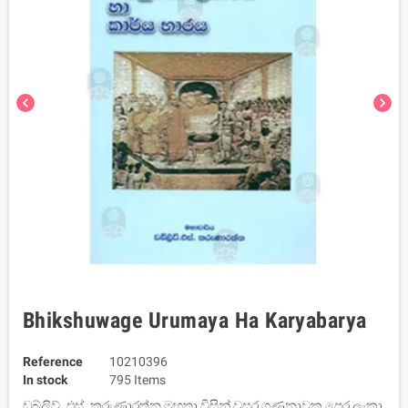
chevron_left
chevron_right
Bhikshuwage Urumaya Ha Karyabarya
Reference
10210396
In stock
795 Items
ඩබ්ලිව්. එස්. කරුණාරත්න මහතා විසින් වසර ගණනාවක පෙර ලංකා