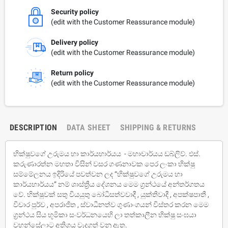
Security policy
(edit with the Customer Reassurance module)
Delivery policy
(edit with the Customer Reassurance module)
Return policy
(edit with the Customer Reassurance module)
DESCRIPTION
DATA SHEET
SHIPPING & RETURNS
භික්ෂුවගේ උරුමය හා කාර්යභාර්යය - මහාචාර්යය ඩබ්ලිව්. එස්.
කරුණාරත්න මහතා විසින් වසර ගණනාවක පෙර ලංකා භික්ෂු
සම්මේලනය ඉදිරියේ පවත්වන ලද “භික්ෂුවගේ උරුමය හා
කාර්යභාර්යය” නම් ශාස්ත්‍රීය දේශනය මෙම ග්‍රන්ථයේ අන්තර්ගතය
වේ. භික්ෂුවක් සතු වියයුතු බෝධිසත්වවාදී , යුක්තිවාදී , අපක්ෂපාතී ,
විචාර පුර්ව , අපරාජිත , ස්වාධීනත්ව ගුණාංගයන් විස්තර කරන මෙම
ග්‍රන්ථය සිය භූමිකා සංවර්ධනයෙහි ලා තත්කාලීන භික්ෂු සංඝයා
වහන්සේලාට අතිශය වැදගත් වනු ඇත.