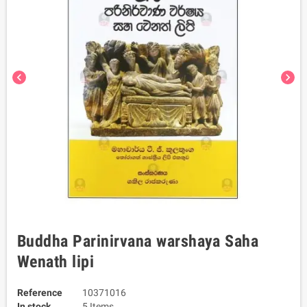
chevron_left
chevron_right
Buddha Parinirvana warshaya Saha
Wenath lipi
Reference
10371016
In stock
5 Items