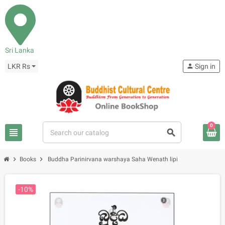
Sri Lanka
LKR Rs
person
Sign in
0
view_headline
search
chevron_right
chevron_right
Books
Buddha Parinirvana warshaya Saha Wenath lipi
-10%