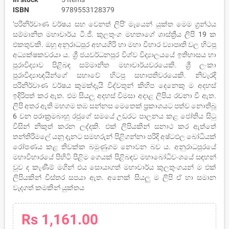
ISBN
9789553128379
'පරිනිර්වාණ වර්ෂය සහ වෙනත් ලිපි' මැයෙන් යුක්ත මෙම ග්‍රන්ථය
සම්මානිත මහාචාර්ය ටී.ජී. කුලතුංග මහතාගේ ශාස්ත්‍රීය ලිපි 19 ක
එකතුවකි. ඔහු අනුරාධපුර අභයගිරි හා මහා විහාර ව්‍යාපෘති වල හිටපු
අධ්‍යක්ෂකවරයා ය. ශ්‍රී ජයවර්ධනපුර විශ්ව විද්‍යාලයයේ ඉතිහාසය හා
පුරාවිද්‍යාව පිළිබඳ සම්මානිත මහාචාර්යවරයෙකි. ශ්‍රී ලංකා
පුරාවිද්‍යාඥයින්ගේ සභාවේ හිටපු සභාපතිවරයෙකි. නිවැරදි
පරිනිර්වාණ වර්ෂය කුමක්දැයි විද්වතුන් කිහිප දෙනෙකු ම අදහස්
ඉදිරිපත් කර ඇත. එම සියලු අදහස් විමසා අදාළ ලිපිය රචනා වී ඇත.
ලිපි අතර ඇති මහගම තඹ සන්නස මෙතෙක් ප්‍රකාශයට පත්ව නොතිබූ
6 වන පරාක්‍රමබාහු රජුගේ සමයේ උඩරට පාලනය කළ ජෝතිය සිටු
විසින් නිකුත් කරන ලද්දකි. එක් ලිපියකින් සනාථ කර ඇත්තේ
තන්තිරිමලේ යනු දැනට සමහරුන් පිළිගන්නා පරිදි අෂ්ටඵල බෝධියක්
රෝපණය කළ තිවක්ක බමුණුගම නොවන බව ය. අනුරාධපුරයේ
මහාවිහාරයේ පිහිටි පිළිම ගෙයක් පිළිබඳව මහාබෝධිවංශයේ සඳහන්
වුව ද කැණීම් මගින් එය සොයාගත් මහාචාර්ය කුලතුංගයන් ම එක්
ලිපියකින් විස්තර සපයා ඇත. අනෙක් සියලු ම ලිපි ඒ හා සමාන
වැදගත් කමකින් යුක්තය
Rs 1,161.00