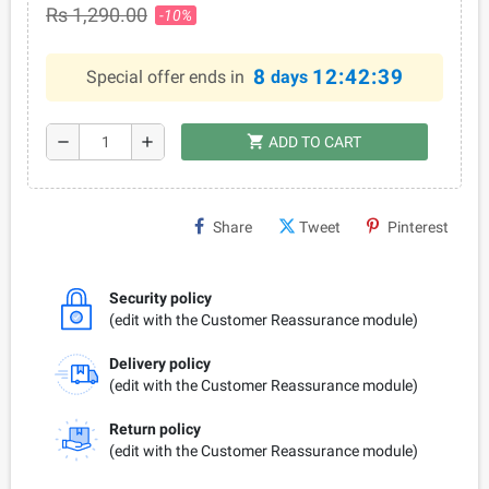
Rs 1,290.00
-10%
8
12:42:38
Special offer ends in
days
shopping_cart
remove
add
ADD TO CART
Share
Tweet
Pinterest
Security policy
(edit with the Customer Reassurance module)
Delivery policy
(edit with the Customer Reassurance module)
Return policy
(edit with the Customer Reassurance module)