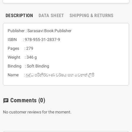
DESCRIPTION
DATA SHEET
SHIPPING & RETURNS
Publisher : Sarasavi Book Publisher
ISBN : 978-955-31-2837-9
Pages : 279
Weight : 346 g
Binding : Soft Binding
Name : බුද්ධ පරිනිර්වාණ වර්ෂය සහ වෙනත් ලිපි
Comments
(0)
chat
No customer reviews for the moment.