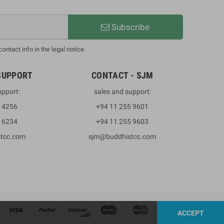
Subscribe
ntact info in the legal notice.
SUPPORT
CONTACT - SJM
upport:
sales and support:
3 4256
+94 11 255 9601
2 6234
+94 11 255 9603
stcc.com
sjm@buddhistcc.com
ACCEPT