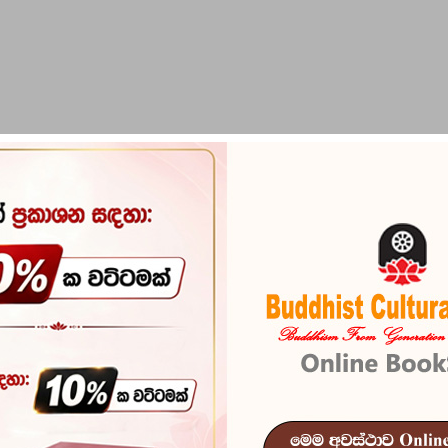
PIRIKARA
BUDDHA STATUES
RITUAL ITEMS & O
Buddhavansa 
Reference
100
In stock
898