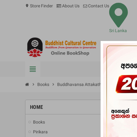
Store Finder
About Us
Contact Us
location_on
Sri Lanka
view_headline
BOOKS
chevron_right
Books
chevron_right
Buddhavansa Attakatha
HOME
Books
add
Pirikara
add