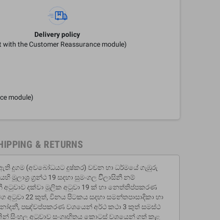
Delivery policy
it with the Customer Reassurance module)
nce module)
HIPPING & RETURNS
 ඇති දුගම (අවබෝධයට දුෂ්කර) වචන හා ධර්මයේ ගැඹුරු
ි මූලාශ‍්‍ර ග‍්‍රන්ථ 19 සදහා සුමංගල විිලාසිනී නම්
 අටුවාව දක්වා මූලික අටුවා 19 ක් හා නෙත්තිප්පකරණ
අටුවා 22 කුත්, විනය පිටකය සදහා සමන්තපාසාදිකා හා
ිනෝදනී, පඤ්චප්පකරණ වශයෙන් අර්ථ කථා 3 කුත් සමස්ථ
ථ 28 කින් සිංහල අටුවාව සංගෘහිතය කොටස් වශයෙන් ගත් කළ