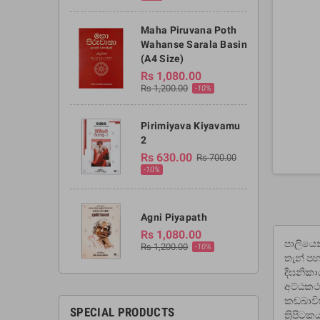
Maha Piruvana Poth
Wahanse Sarala Basin
(A4 Size)
Rs 1,080.00
Rs 1,200.00
-10%
Pirimiyava Kiyavamu
2
Rs 630.00
Rs 700.00
-10%
Agni Piyapath
Rs 1,080.00
පාලියෙන
Rs 1,200.00
-10%
තැන් පහද
දීඝනිකා
අට්ඨකථා
කඬඛාවිත
SPECIAL PRODUCTS
ත‍්‍රිප