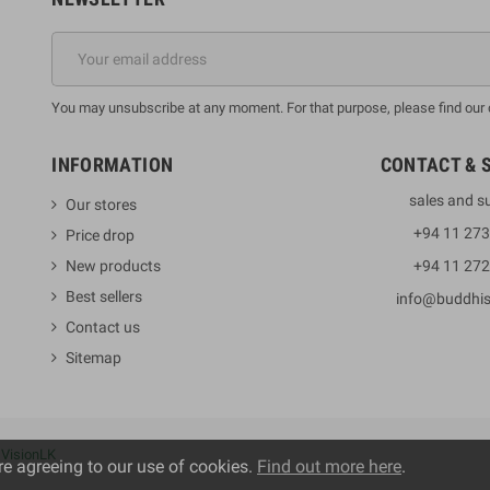
You may unsubscribe at any moment. For that purpose, please find our co
INFORMATION
CONTACT & 
sales and s
Our stores
+94 11 27
Price drop
New products
+94 11 27
Best sellers
info@buddhi
Contact us
Sitemap
y
VisionLK
re agreeing to our use of cookies.
Find out more here
.