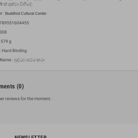
9 ක් දක්වා විහිදේ.
r :
Buddhist Cultural Center
 9789551604455
 308
 579 g
: Hard Binding
 Name : බුද්ධවංසට්ඨ කථා
um Sahitha) Piruvana
1 Shreniya Atha Huruwa
h Wahanse
Rs 621.00
R
Rs 690.00
-10%
ments
(0)
00
Rs 2,500.00
-10%
er reviews for the moment.
NEWSLETTER