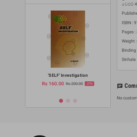
වෙළුම් 4
Publishe
ISBN :
Pages :
Weight :
Binding 
Sinhala
a Huruwa
'SELF' Investigation
(Sinhala Ther
Pot
Rs 160.00
0.00
Rs 200.00
-10%
-20%
Com
chat
Rs 2,250.
No custom