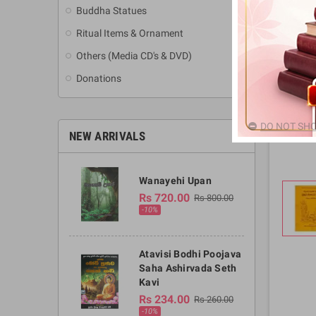
Buddha Statues
Ritual Items & Ornament
Others (Media CD's & DVD)
Donations
DO NOT SHO
NEW ARRIVALS
Wanayehi Upan
Rs 720.00
Rs 800.00
-10%
Atavisi Bodhi Poojava
Saha Ashirvada Seth
Kavi
Rs 234.00
Rs 260.00
-10%