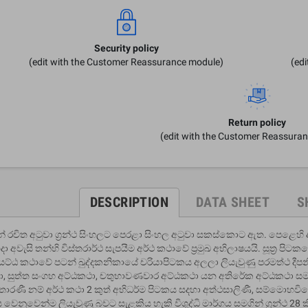
Security policy
(edit with the Customer Reassurance module)
(ed
Return policy
(edit with the Customer Reassura
DESCRIPTION
DATA SHEET
S
් රචිත අටුවා ග‍්‍රන්ථ සිංහලට පෙරළා සිංහල අටුවා සකස්කොට ඇත. පෙළෙහි
ා අවැසි තන්හි විස්තරාර්ථ සැපයීම අර්ථ කථාවේ ප‍්‍රමුඛ අභිලාෂයයි. සූත‍්‍ර පිටකයෙහ
යට්ඨ කථාවේ පටන් ඛුද්දකනිකායේ චරියාපිටකය අලලා ලියැවුණු පරමත්ථ දීපනී
, සුත්ත සංගහ අට්ඨකථා, චතුභාවණවාර අට්ඨකථා යන අතිරේක අට්ඨකථා සමග 
ාරණී නම් අර්ථ කථා 2 කුත් අභිධර්ම පිටකය සදහා අත්ථසාලිණී, සම්මොහව
ිටකය වෙනුවෙන්ම ලියැවුණු බවට සැළකිය හැකි විශුද්ධි මාර්ගය සමගින් ග‍්‍රන්