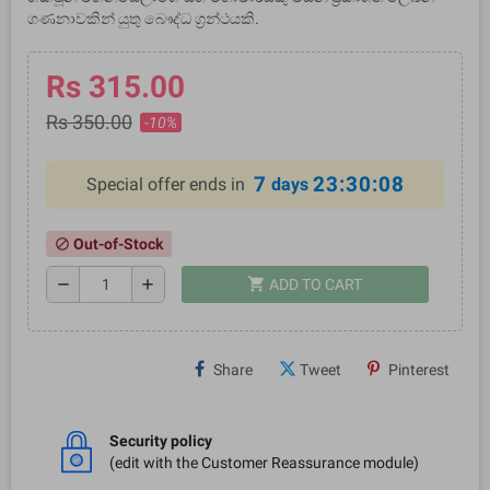
ගණනාවකින් යුතු බෞද්ධ ග‍්‍රන්ථයකි.
Rs 315.00
Rs 350.00
-10%
7
23:30:08
Special offer ends in
days
Out-of-Stock
block
shopping_cart
remove
add
ADD TO CART
Share
Tweet
Pinterest
Security policy
(edit with the Customer Reassurance module)