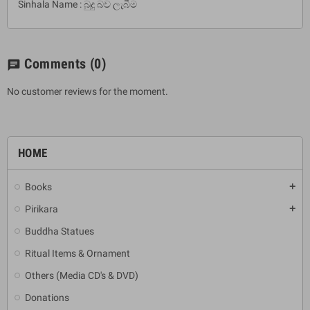
Sinhala Name : බුදු බව ලැබීම
Comments
(0)
chat
No customer reviews for the moment.
HOME
Books
add
Pirikara
add
Buddha Statues
Ritual Items & Ornament
Others (Media CD's & DVD)
Donations