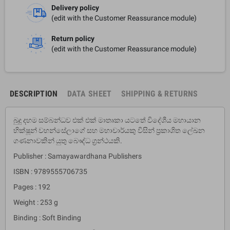
Delivery policy
(edit with the Customer Reassurance module)
Return policy
(edit with the Customer Reassurance module)
DESCRIPTION
DATA SHEET
SHIPPING & RETURNS
බුදු දහම සම්බන්ධව එක් එක් මාතෘකා යටතේ විදේශීය මහායාන
භික්ෂූන් වහන්සේලාගේ සහ මහාචාර්යකු විසින් ප‍්‍රකාශිත ලේඛන
ගණනාවකින් යුතු බෞද්ධ ග‍්‍රන්ථයකි.
Publisher : Samayawardhana Publishers
ISBN : 9789555706735
Pages : 192
Weight : 253 g
Binding : Soft Binding