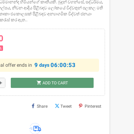
රී ධම්මානන්ද හිමියන්ගේ කෘතියකි. බුදුන් වහන්සේ, සද්ධර්මය,
ංකල්පය, නිවන ආදිය පිළිබඳව ලෝකයේ විද්වතුන් පලකල මති
තෘකා එකොලසක් පිළිබඳව අන්‍යාගමික විද්වත් ජනයා
කරැස් කර ඇත..
0
%
9
06:00:52
al offer ends in
days
shopping_cart
dd
ADD TO CART
Share
Tweet
Pinterest