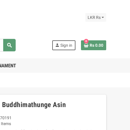
LKR Rs
0
search
person
Sign in
Rs 0.00
RNAMENT
 Buddhimathunge Asin
70191
 Items