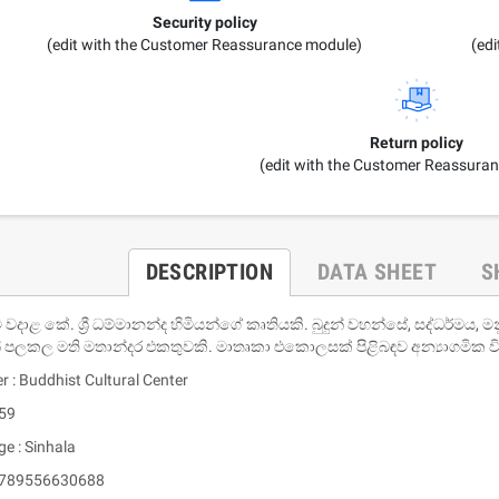
Security policy
(edit with the Customer Reassurance module)
(ed
Return policy
(edit with the Customer Reassura
DESCRIPTION
DATA SHEET
S
ී වදාළ කේ. ශ්‍රී ධම්මානන්ද හිමියන්ගේ කෘතියකි. බුදුන් වහන්සේ, සද්ධර්මය
න් පලකල මති මතාන්දර එකතුවකි. මාතෘකා එකොලසක් පිළිබඳව අන්‍යාගමික 
r : Buddhist Cultural Center
 59
e : Sinhala
 9789556630688