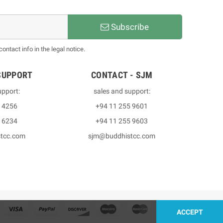
Subscribe
ntact info in the legal notice.
SUPPORT
CONTACT - SJM
upport:
sales and support:
3 4256
+94 11 255 9601
2 6234
+94 11 255 9603
stcc.com
sjm@buddhistcc.com
ACCEPT