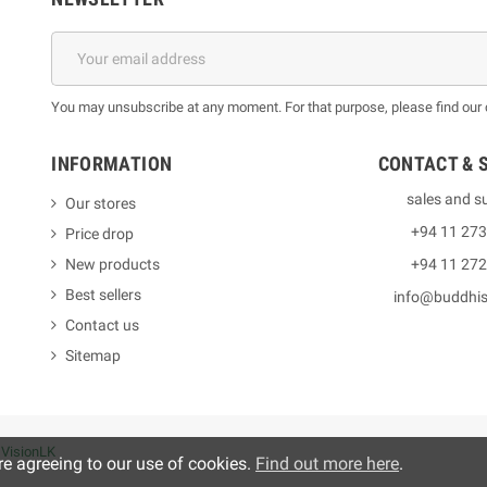
You may unsubscribe at any moment. For that purpose, please find our co
INFORMATION
CONTACT & 
sales and s
Our stores
+94 11 27
Price drop
New products
+94 11 27
Best sellers
info@buddhi
Contact us
Sitemap
y
VisionLK
re agreeing to our use of cookies.
Find out more here
.