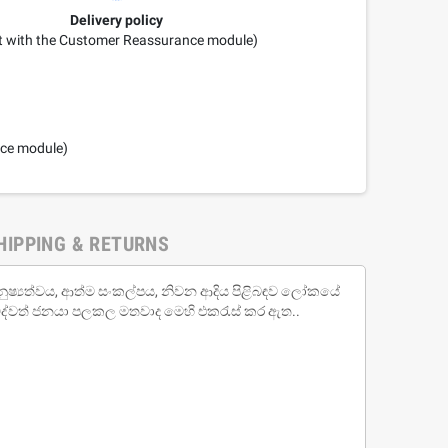
Delivery policy
it with the Customer Reassurance module)
nce module)
HIPPING & RETURNS
, මනුෂ්‍යත්වය, ආත්ම සංකල්පය, නිවන ආදිය පිළිබඳව ලෝකයේ
විද්වත් ජනයා පලකල මතවාද මෙහි එකරැස් කර ඇත..