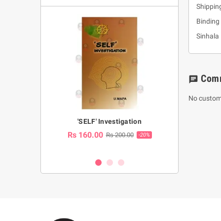
Shipping
Binding 
Sinhala 
Com
chat
No custom
a Huruwa
'SELF' Investigation
(Sinhala Ther
Pot
Rs 160.00
0.00
Rs 200.00
-10%
-20%
Rs 2,250.