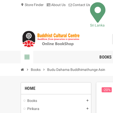
Store Finder
About Us
Contact Us
location_on
Sri Lanka
view_headline
BOOKS
chevron_right
Books
chevron_right
Budu Dahama Buddhimathunge Asin
HOME
-20%
Books
add
Pirikara
add