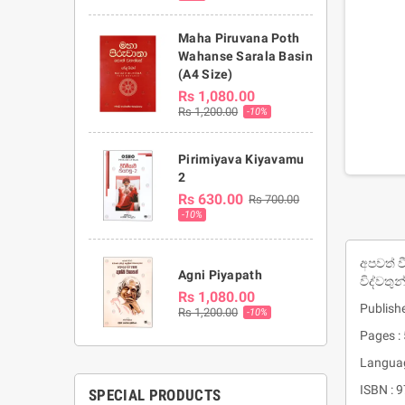
Maha Piruvana Poth
Wahanse Sarala Basin
(A4 Size)
Rs 1,080.00
Rs 1,200.00
-10%
Pirimiyava Kiyavamu
2
Rs 630.00
Rs 700.00
-10%
අපවත් ව
Agni Piyapath
විද්වතු
Rs 1,080.00
Publishe
Rs 1,200.00
-10%
Pages :
Languag
ISBN :
SPECIAL PRODUCTS