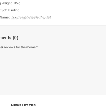
 Weight : 95 g
: Soft Binding
Name : බුදු දහම බුද්ධිමතුන්ගේ ඇසින්
ments
(0)
er reviews for the moment.
um Sahitha) Piruvana
1 Shreniya Atha Huruwa
h Wahanse
Rs 621.00
R
Rs 690.00
-10%
00
Rs 2,500.00
-10%
NEWSLETTER