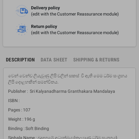
Delivery policy
(edit with the Customer Reassurance module)
Return policy
(edit with the Customer Reassurance module)
DESCRIPTION
DATA SHEET
SHIPPING & RETURNS
වෙන් වෙන්ව ලියැවුණු ලිපි වලින් සකස් වී ඇති මෙම ධර්ම සංග‍්‍රහය
ලිපි දොළහකින් සමන්විතය.
Publisher : Sri Kalyanadharma Granthakara Mandalaya
ISBN :
Pages : 107
Weight : 196 g
Binding : Soft Binding
Sinhala Name : බුදුදහමේ අධ්‍යත්මය (කල්‍යාණ ධර්ම සංග්‍රහය)