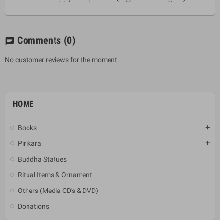
Comments
(0)
chat
No customer reviews for the moment.
HOME
Books
add
Pirikara
add
Buddha Statues
Ritual Items & Ornament
Others (Media CD's & DVD)
Donations