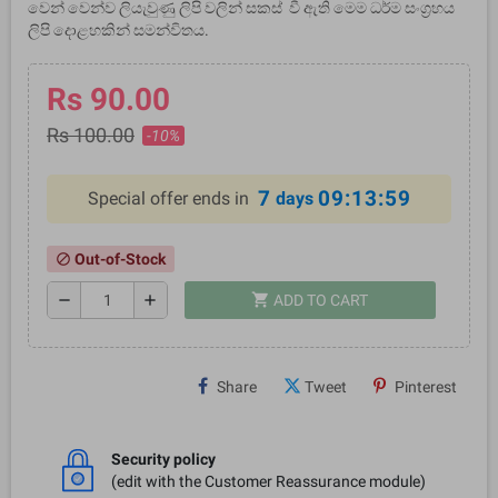
වෙන් වෙන්ව ලියැවුණු ලිපි වලින් සකස් වී ඇති මෙම ධර්ම සංග‍්‍රහය
ලිපි දොළහකින් සමන්විතය.
Rs 90.00
Rs 100.00
-10%
7
09:13:59
Special offer ends in
days
Out-of-Stock
block
shopping_cart
remove
add
ADD TO CART
Share
Tweet
Pinterest
Security policy
(edit with the Customer Reassurance module)