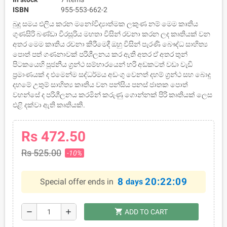
ISBN
955-553-662-2
බුදු සමය එලිය කරන මනෝවිද්‍යාත්මක ලකුණ නම් මෙම කෘතිය
ගුණසිරි බණ්ඩා වීරසූරිය මහතා විසින් රචනා කරන ලද කෘතියක් වන
අතර මෙම කෘතිය රචනා කිරීමෙදී ඔහු විසින් පැරණි බෞද්ධ සාහිත්‍ය
පොත් පත් ගණනාවක් පරිශීලනය කර ඇති අතර ඒ අතර තුන්
පිටකයෙහි පූජනීය ග්‍රන්ථ සම්භාරයෙන් හරි අඩකටත් වඩා වැඩි
ප්‍රමාණයක් ද එමෙන්ම සද්ධර්මය අඩංගු වෙනත් දහම් ග්‍රන්ථ සහ බොදු
දහමේ උතුම් සාහිත්‍ය කෘතිය වන පන්සිය පනස් ජාතක පොත්
වහන්සේ ද පරිශීලනය කරමින් කරුණු ගොන්නක් පිරි කෘතියක් ලෙස
එළි දක්වා ඇති කෘතියකි.
Rs 472.50
Rs 525.00
-10%
8
20:22:09
Special offer ends in
days
shopping_cart
remove
add
ADD TO CART