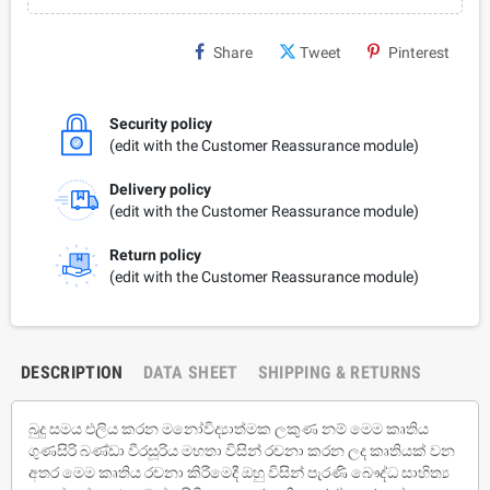
Share
Tweet
Pinterest
Security policy
(edit with the Customer Reassurance module)
Delivery policy
(edit with the Customer Reassurance module)
Return policy
(edit with the Customer Reassurance module)
DESCRIPTION
DATA SHEET
SHIPPING & RETURNS
බුදු සමය එලිය කරන මනෝවිද්‍යාත්මක ලකුණ නම් මෙම කෘතිය
ගුණසිරි බණ්ඩා වීරසූරිය මහතා විසින් රචනා කරන ලද කෘතියක් වන
අතර මෙම කෘතිය රචනා කිරීමෙදී ඔහු විසින් පැරණි බෞද්ධ සාහිත්‍ය