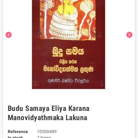
chevron_left
chevron_right
Budu Samaya Eliya Karana
Manovidyathmaka Lakuna
Reference
10300489
In stock
7 Items