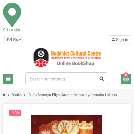
Sri Lanka
LKR Rs
person
Sign in
0
view_headline
search
chevron_right
chevron_right
Books
Budu Samaya Eliya Karana Manovidyathmaka Lakuna
-10%